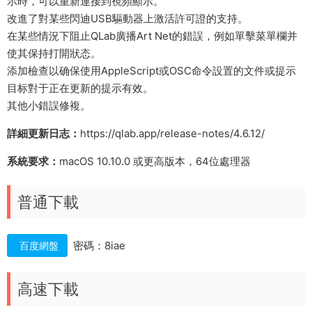
示時，可以重新連接到視頻顯示。
改進了對某些閃迪USB驅動器上激活許可證的支持。
在某些情況下阻止QLab廣播Art Net的錯誤，例如單擊菜單欄并
使其保持打開狀态。
添加檢查以确保使用AppleScript或OSC命令設置的文件或提示
目标對于正在更新的提示有效。
其他小錯誤修複。
詳細更新日志：
https://qlab.app/release-notes/4.6.12/
系統要求：
macOS 10.10.0 或更高版本，64位處理器
普通下載
密碼：8iae
百度網盤
高速下載