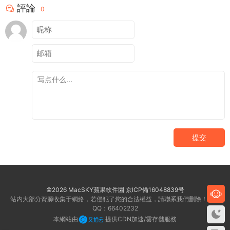
評論
0
提交
©2026 MacSKY蘋果軟件園
京ICP備16048839号
站内大部分資源收集于網絡，若侵犯了您的合法權益，請聯系我們删除！客服
QQ：66402232
本網站由
提供CDN加速/雲存儲服務