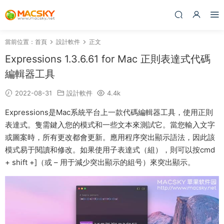
當前位置：
首頁
設計軟件
正文
Expressions 1.3.6.61 for Mac 正則表達式代碼
編輯器工具
2022-08-31
設計軟件
4.4k
Expressions是Mac系統平台上一款代碼編輯器工具，使用正則
表達式。隻需鍵入您的模式和一些文本來測試它。當您輸入文字
或圖案時，所有更改都會更新。應用程序突出顯示語法，因此該
模式易于閱讀和修改。如果使用子表達式（組），則可以按cmd
+ shift +]（或 – 用于減少突出顯示的組号）來突出顯示。