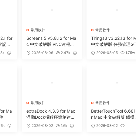
常用軟件
常用軟件
2.1 for
Screens 5 v5.8.12 for Ma
Things3 v3.22.13 for 
日常記錄
c 中文破解版 VNC遠程桌
中文破解版 任務管理GT
面客戶端應用程序
效率工具
18k
2026-08-06
2.47k
2026-08-05
1.75w
0
13
常用軟件
常用軟件
for Ma
extraDock 4.3.3 for Mac
BetterTouchTool 6.681
件
浮動Dock欄程序塢創建管
r Mac 中文破解版 觸摸
理工具
增強工具
76k
2026-08-02
1.6k
2026-08-02
0
2.82w
0