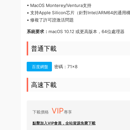
• MacOS Monterey/Ventura支持
• 支持Apple Silicon芯片（針對Intel/ARM64的通
• 修複了許可證激活問題
系統要求：
macOS 10.12 或更高版本，64位處理器
普通下載
密碼：71×8
百度網盤
高速下載
VIP
下載價格
專享
點擊加入VIP會員，全站資源免費下載