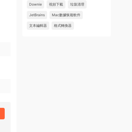
u179212223945 • 2026-07-08
Downie
視頻下載
垃圾清理
求spark desktop 破解版
JetBrains
Mac數據恢複軟件
來源：
求檔區
文本編輯器
格式轉換器
u239958497944 • 2026-06-16
管理員您好，我剛剛有充值一日VIP，因為
我這裡無法註冊QQ，所以想詢問下載鏈結
是否可以通過郵箱發送給我， 我的地址
是： rosesdna@gmail.com 再...
來源：
Adobe Acrobat Pro DC v25.001.21288 for
Mac 中文破解版 PDF文件編輯和閱讀工具