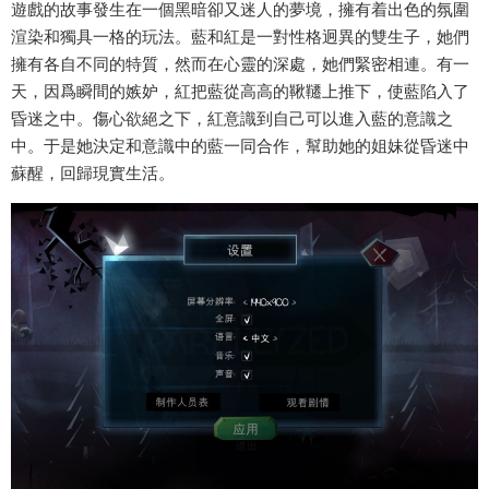
遊戲的故事發生在一個黑暗卻又迷人的夢境，擁有着出色的氛圍
渲染和獨具一格的玩法。藍和紅是一對性格迥異的雙生子，她們
擁有各自不同的特質，然而在心靈的深處，她們緊密相連。有一
天，因爲瞬間的嫉妒，紅把藍從高高的鞦韆上推下，使藍陷入了
昏迷之中。傷心欲絕之下，紅意識到自己可以進入藍的意識之
中。于是她決定和意識中的藍一同合作，幫助她的姐妹從昏迷中
蘇醒，回歸現實生活。