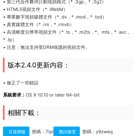
• 第三代合作夥伴計劃視頻格式（* .3gp，* .3g2）
• HTML5視頻文件（* .WebM）
• 專業數字視頻媒體文件（* .dv，* .mod，* .tod）
• 真實媒體文件（* .rm，* .rmvb）
• 高清晰度分辨率視頻文件（* .ts，* .m2ts，*。mts，* .avc，
* .tp）
• 注意：無法支持受DRM保護的視頻文件。
版本2.4.0更新内容：
• 修正了一些錯誤
系統要求：
OS X 10.10 or later 64-bit
相關下載：
密碼：7ipi
密碼：y9zweq
百度網盤
騰訊微雲