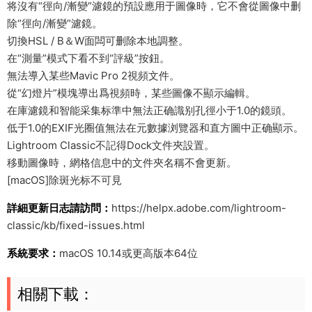
将沒有“徑向/漸變”濾鏡的預設應用于圖像時，它不會從圖像中删
除“徑向/漸變”濾鏡。
切換HSL / B＆W面闆可删除本地調整。
在“測量”模式下看不到“評級”按鈕。
無法導入某些Mavic Pro 2視頻文件。
從“幻燈片”模塊導出爲視頻時，某些圖像不顯示編輯。
在庫濾鏡和智能采集标準中無法正确識别孔徑小于1.0的鏡頭。
低于1.0的EXIF光圈值無法在元數據浏覽器和直方圖中正确顯示。
Lightroom Classic不記得Dock文件夾設置。
移動圖像時，網格信息中的文件夾名稱不會更新。
[macOS]除斑光标不可見
詳細更新日志請訪問：
https://helpx.adobe.com/lightroom-
classic/kb/fixed-issues.html
系統要求：
macOS 10.14或更高版本64位
相關下載：