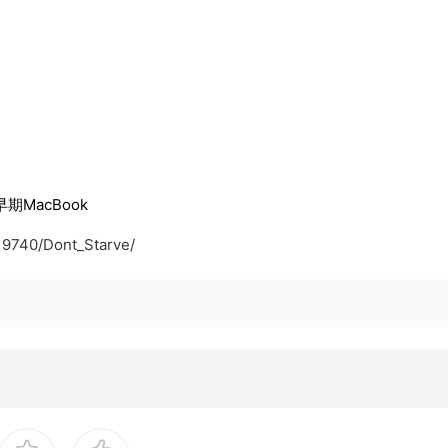
早期MacBook
19740/Dont_Starve/