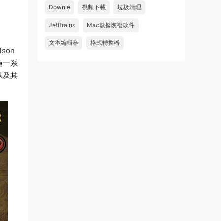
Downie
視頻下載
垃圾清理
來源：
求檔區
JetBrains
Mac數據恢複軟件
u481623166606
• 2026-08-06
文本編輯器
格式轉換器
son
求 Danvici 21.0.4 MAC 版
過一系
來源：
求檔區
以及其