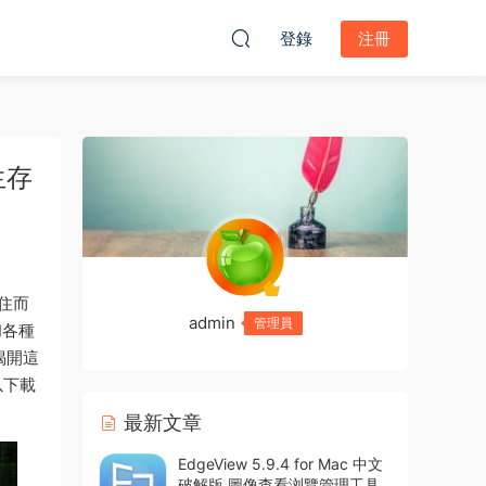
登錄
注冊
生存
困住而
admin
管理員
和各種
揭開這
以下載
最新文章
EdgeView 5.9.4 for Mac 中文
破解版 圖像查看浏覽管理工具