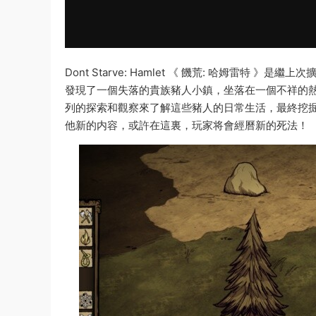
Dont Starve: Hamlet 《 饑荒: 哈姆雷特 》
發現了一個失落的貴族豬人小鎮，坐落在一個不祥的
列的探索和觀察來了解這些豬人的日常生活，最終挖
他新的内容，或許在這裏，玩家将會經曆新的死法！