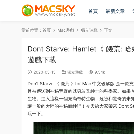
首頁
最新文章
當前位置：
首頁
Mac遊戲
獨立遊戲
正文
Dont Starve: Hamlet《 饑
遊戲下載
2020-05-15
獨立遊戲
9.54k
Don’t Starve 《 饑荒 》for Mac 中文破解
且被傳送到神秘荒野的既勇敢又紳士的科學家。如果 W
生物。進入這樣一個充滿奇特生物，危險和驚奇的未
謎一般的大陸的神秘面紗吧！今天給大家帶來 Dont Sta
玩一下。