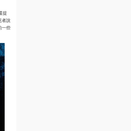
還提
死者說
的一些