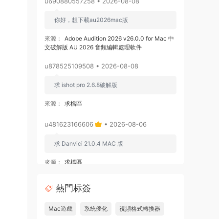
u690880557258 • 2026-08-08
你好，想下載au2026mac版
來源：
Adobe Audition 2026 v26.0.0 for Mac 中
文破解版 AU 2026 音頻編輯處理軟件
u878525109508 • 2026-08-08
求 ishot pro 2.6.8破解版
來源：
求檔區
u481623166606
• 2026-08-06
求 Danvici 21.0.4 MAC 版
來源：
求檔區
admin
• 2026-08-06
熱門标簽
通過網盤分享的文件：Adobe Premiere
Mac遊戲
系統優化
視頻格式轉換器
Pro v26.3.0 ARM [MacSKY].dmg等2個文