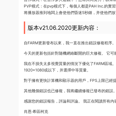
PVP模式：在pvp模式下，每個人都是PAH Inc
将播放器推到地闆上會使他們昏迷5秒鍾，并使他們放
版本v21.06.2020更新内容：
自FARM更新發布以來，我一直在推出錯誤修複程序。
今天的更新包括針對随機網絡斷開的巨大修複。 它可能
我在不損失太多視覺質量的情況下優化了FARM區域。
1920×1080或以下，并選擇中等質量。
對于擁有更快計算機和顯示器的用戶，FPS上限已經
其他幾個錯誤也已修複，我将繼續修複已發布的錯誤
感謝您的錯誤報告，評論和評論。 我正在閱讀所有内
肖恩·希區柯克