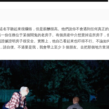
約。這名字聽起來很爛俗，但是薪酬很高。他們說你不會遇到任何真正的
第一份任務位于某個鬧鬼的老房子。有個房産中介想賣掉這所房子，
到證據證明房子很安全。實際上，他自己看起來也吓得不行。不論如
查，請自便。不過要是我，我會帶上至少 3 個朋友。去把那個地方查