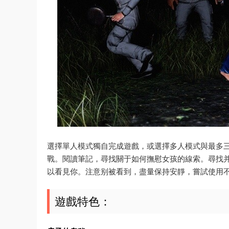
選擇單人模式獨自完成遊戲，或選擇多人模式與最多
戰。閱讀筆記，尋找關于如何撫慰女孩的線索。尋找
以看見你。注意别被看到，盡量保持安靜，嘗試使用
遊戲特色：