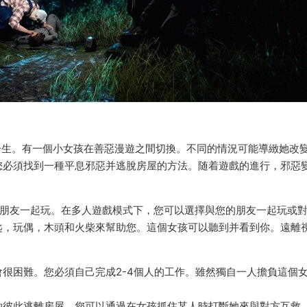
跑一生。有一個小女孩在善惡漫遊之間切換。不同的情況可能導緻她改
您必須找到一種平息邪惡并逃脫房屋的方法。随着遊戲的進行，邪惡
個朋友一起玩。在多人遊戲模式下，您可以選擇與您的朋友一起玩或
匙，玩偶，木頭和火柴來幫助您。這個女孩可以聽到并看到你。遠離
很困難。您必須自己完成2-4個人的工作。雖然獨自一人擔負這個
助彼此逃離房屋。您可以通過在女孩抓住某人時打斷她來與對方互救