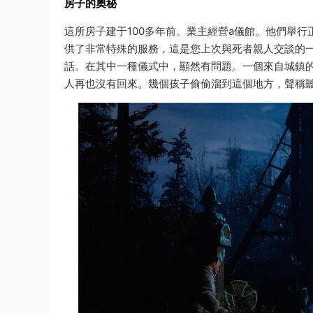
房子的奧秘
這所房子建于100多年前。業主經營a儀館。他們舉
供了非常特殊的服務，這是您上次與死者親人交談的
話。在其中一種儀式中，顯然有問題。一個來自城鎮
人再也沒有回來。幾個孩子偷偷溜到這個地方，聲稱