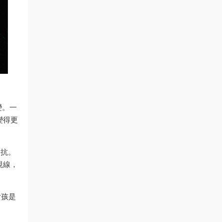
變。一
變得更
對抗。
視線，
女孩是
。