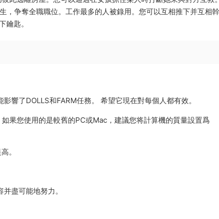
.的實習生，争奪全職職位。工作最多的人被錄用。您可以互相推下并互相
下鑰匙。
影響了DOLLS和FARM任務。 希望它現在對每個人都有效。
 如果您使用的是較舊的PC或Mac，建議您将計算機的質量設置爲
提高。
。
容并盡可能地努力。