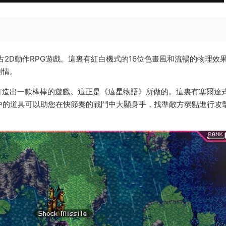
複古2D動作RPG遊戲。這裏有紅白機式的16位色畫風和流暢的物理效
劇情。
打造出一款棒棒的遊戲。這正是《遠星物語》所做的。這裏有塞爾達
中的道具可以助您在快節奏的戰鬥中大顯身手，找準敵方弱點進行攻