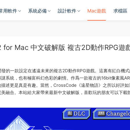
常用軟件
系統必備
設計軟件
Mac遊戲
求檔區
-2 for Mac 中文破解版 複古2D動作RPG遊
 Games 開發的一款設定在遙遠未來的複古2D動作RPG遊戲。這裏有紅白機式
系統，也有極富科幻色彩的劇情。作爲一款複古的16bit像素風AR
述更是真是有趣。當然，CrossCode《遠星物語》之所以好評如
完美融合。本站給大家帶來最新中文破解版，喜歡玩的朋友可以下載