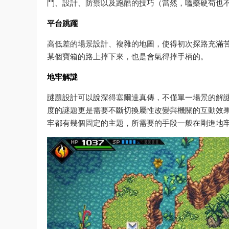
鬥、設計、防禦以及跑酷的技巧（當然，嗑藥硬苟也
平台跳躍
高低差的場景設計、複雜的地圖，使得初次探路充滿
某個寶箱的路上摔下來，也是會氣得摔手柄的。
地牢解謎
謎題設計可以說深得塞爾達真傳，不僅單一場景的解
度的謎題更是需要不斷切換屬性改變與機關的互動效
牢都有幾個固定的主題，所需要的手段一般在剛進地