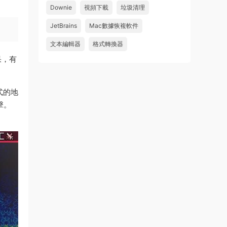
Downie
視頻下載
垃圾清理
wahaha
JetBrains
Mac數據恢複軟件
來源：
Microsoft Office 2016 for Mac v15.39 VL
中文破解版
文本編輯器
格式轉換器
果，有
u179212223945 • 2026-07-08
求spark desktop 破解版
式的地
來源：
求檔區
擊。