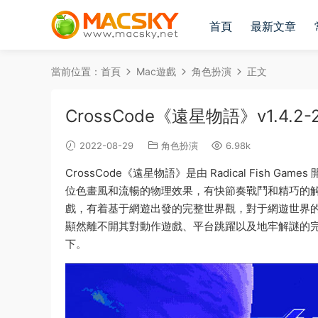
首頁
最新文章
當前位置：
首頁
Mac遊戲
角色扮演
正文
CrossCode《遠星物語》v1.4.2
2022-08-29
角色扮演
6.98k
CrossCode《遠星物語》是由 Radical Fish
位色畫風和流暢的物理效果，有快節奏戰鬥和精巧的解謎
戲，有着基于網遊出發的完整世界觀，對于網遊世界的描
顯然離不開其對動作遊戲、平台跳躍以及地牢解謎的
下。