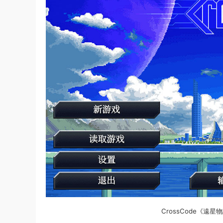
CrossCode《遠星