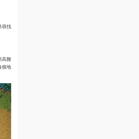
果尋找
些高難
每個地