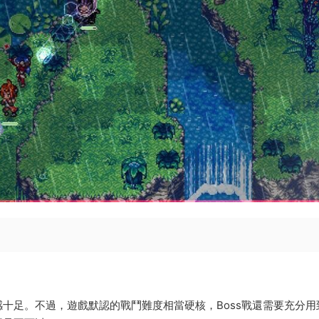
十足。不過，遊戲默認的戰鬥難度相當硬核，Boss戰還需要充分用