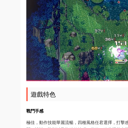
遊戲特色
戰鬥手感
極佳，動作技能華麗流暢，四種風格任君選擇，打擊感