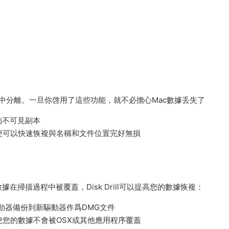
它從包中分離。一旦你啓用了這些功能，就不必擔心Mac數據丢失了
的不可見副本
以便可以快速恢複與名稱和文件位置完好無損
掃描過程中被覆蓋，Disk Drill可以提高您的數據恢複：
驅動器備份到新驅動器作爲DMG文件
便您的數據不會被OSX或其他應用程序覆蓋