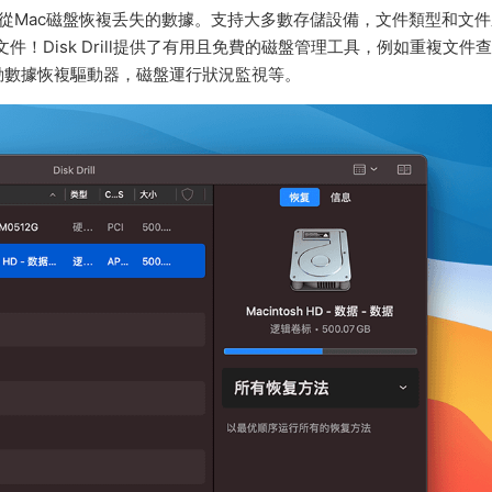
外删除，并從Mac磁盤恢複丢失的數據。支持大多數存儲設備，文件類型和文
的文件！Disk Drill提供了有用且免費的磁盤管理工具，例如重複文件
動數據恢複驅動器，磁盤運行狀況監視等。