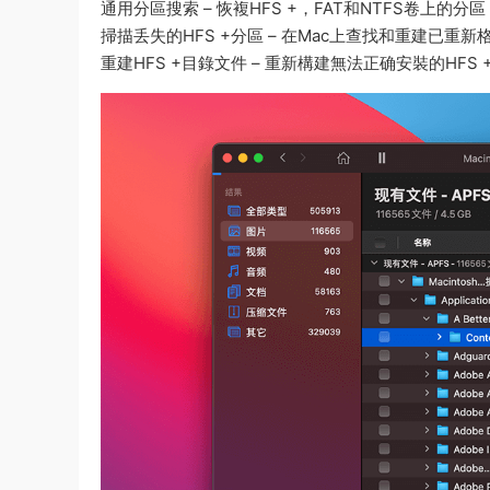
通用分區搜索 – 恢複HFS +，FAT和NTFS卷上
掃描丢失的HFS +分區 – 在Mac上查找和重建已重新格
重建HFS +目錄文件 – 重新構建無法正确安裝的HFS