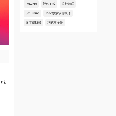
怎麽不能下載啊，不是白充值了嗎
Downie
視頻下載
垃圾清理
來源：
Adobe Premiere Pro 2026 v26.2.2 Mac
JetBrains
Mac數據恢複軟件
中文破解版 PR2026 強大視頻編輯軟件
文本編輯器
格式轉換器
u604731536624
• 2026-07-15
wahaha
來源：
Microsoft Office 2016 for Mac v15.39 VL
中文破解版
無法