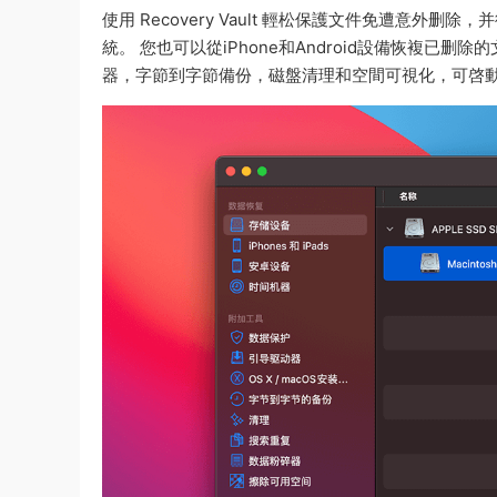
使用 Recovery Vault 輕松保護文件免遭意
統。 您也可以從iPhone和Android設備恢複已删除
器，字節到字節備份，磁盤清理和空間可視化，可啓