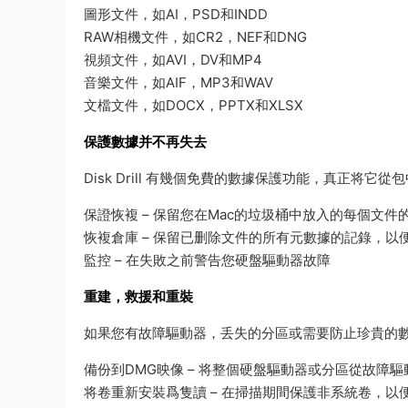
圖形文件，如AI，PSD和INDD
RAW相機文件，如CR2，NEF和DNG
視頻文件，如AVI，DV和MP4
音樂文件，如AIF，MP3和WAV
文檔文件，如DOCX，PPTX和XLSX
保護數據并不再失去
Disk Drill 有幾個免費的數據保護功能，真正将
保證恢複 – 保留您在Mac的垃圾桶中放入的每個文件
恢複倉庫 – 保留已删除文件的所有元數據的記錄，
監控 – 在失敗之前警告您硬盤驅動器故障
重建，救援和重裝
如果您有故障驅動器，丢失的分區或需要防止珍貴的數據在
備份到DMG映像 – 将整個硬盤驅動器或分區從故障
将卷重新安裝爲隻讀 – 在掃描期間保護非系統卷，以