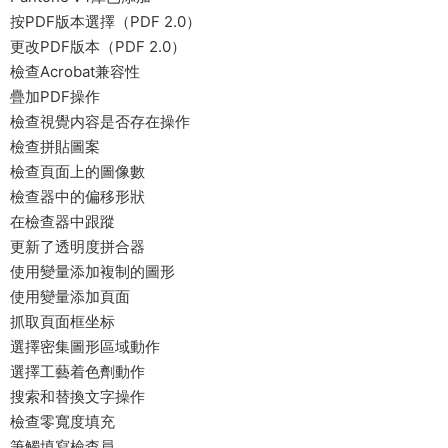
按PDF版本選擇（PDF 2.0）
更改PDF版本（PDF 2.0）
檢查Acrobat兼容性
疊加PDF操作
檢查視覺内容是否存在操作
檢查拼貼圖案
檢查頁面上的圖像數
檢查器中的偏移形狀
在檢查器中跟蹤
更新了透明度拼合器
使用變量添加複制的圖形
使用變量添加頁面
抓取頁面框坐标
選擇密集圖形區域動作
選擇工藝着色劑動作
搜索和替換文字操作
檢查零寬度填充
筆觸填寫檢查員