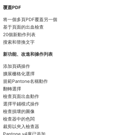
覆蓋PDF
将一個多頁PDF覆蓋另一個
基于頁面的出血檢查
20個新動作列表
搜索和替換文字
新功能、改進和操作列表
添加頁碼操作
擴展栅格化選擇
規範Pantone名稱動作
翻轉選擇
檢查頁面出血動作
選擇平鋪模式操作
檢查損壞的圖像
檢查器中的色闆
裁剪以夾入檢查器
Pantone v4庫已添加