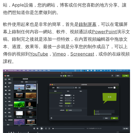
站，Apple設備，您的網站，博客或任何您喜歡的地方分享。讓
他們想知道你是怎麽做到的。
軟件使用起來也是非常的簡單，首先是
錄制屏幕
，可以在電腦屏
幕上錄制任何内容—網站、軟件、視頻通話或
PowerPoint
演示文
稿。錄制完之後就是添加一些特效，在内置視頻編輯器中拖放文
本、過渡、效果等。最後一步就是分享您的制作成品了，可以上
傳你的視頻到
YouTube
，
Vimeo
，
Screencast
，或你的在線視頻
課程。