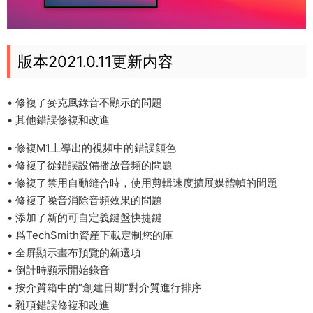
版本2021.0.11更新内容
• 修複了麥克風錄音不顯示的問題
• 其他錯誤修複和改進
• 修複M1上導出的視頻中的錯誤顔色
• 修複了從錯誤設備播放音頻的問題
• 修複了禁用自動縫合時，使用剪輯速度擴展媒體幀的問題
• 修複了噪音消除音頻效果的問題
• 添加了新的可自定義鍵盤快捷鍵
• 爲TechSmith資産下載定制您的庫
• 全屏顯示畫布預覽的新選項
• 倒計時顯示開始錄音
• 按介質箱中的“創建日期”對介質進行排序
• 雜項錯誤修複和改進