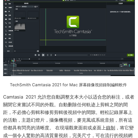
TechSmith Camtasia 2021 for Mac 屏幕錄像視頻錄制編輯軟件
Camtasia 2021 允許您自動調整文本大小以适合您的标注，或者
關閉它來嘗試不同的外觀。自動删除任何軌迹上剪輯之間的間
距，不必擔心剪輯和修剪剪輯後視頻中的間隙。輕松記錄屏幕上
的活動，主題幻燈片，攝像機視頻，麥克風或系統音頻，所有這
些都具有閃亮的清晰度。 在現場觀衆面前或桌面上
錄制
，将它變
成一個令人驚歎的高清質量視頻，完美尺寸，可在流行的視頻網