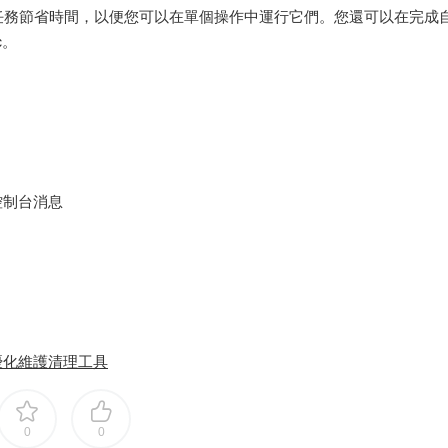
任務節省時間，以便您可以在單個操作中運行它們。您還可以在完成
c。
的控制台消息
c 系統優化維護清理工具
0
0