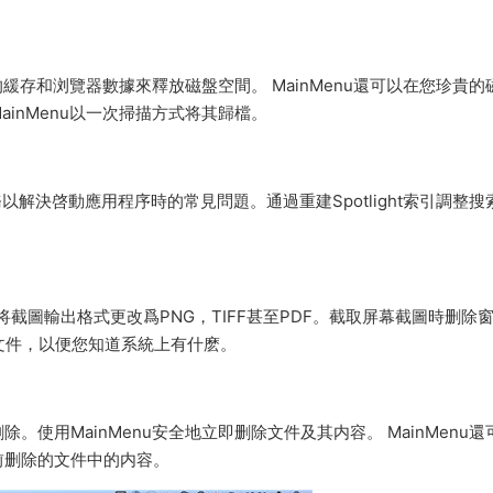
的緩存和浏覽器數據來釋放磁盤空間。 MainMenu還可以在您珍貴的
inMenu以一次掃描方式将其歸檔。
務以解決啓動應用程序時的常見問題。通過重建Spotlight索引調整搜
ac。将截圖輸出格式更改爲PNG，TIFF甚至PDF。截取屏幕截圖時删除
的文件，以便您知道系統上有什麽。
使用MainMenu安全地立即删除文件及其内容。 MainMenu還
前删除的文件中的内容。