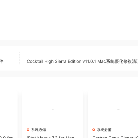
軟件
Cocktail High Sierra Edition v11.0.1 Mac系統優化修
系統必備
系統必備
9.9 for
iStat Menus 7.3 for Mac
Carbon Copy Cloner v7