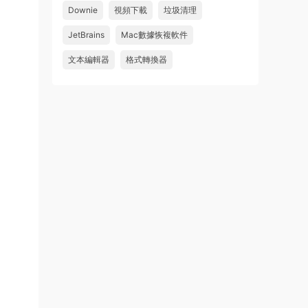
件 鏈接: https://pan.baidu...
Downie
視頻下載
垃圾清理
來源：
Adobe Premiere Pro 2026 v26.2.2 Mac
JetBrains
Mac數據恢複軟件
中文破解版 PR2026 強大視頻編輯軟件
文本編輯器
格式轉換器
u262113823826 • 2026-08-06
怎麽不能下載啊，不是白充值了嗎
來源：
Adobe Premiere Pro 2026 v26.2.2 Mac
中文破解版 PR2026 強大視頻編輯軟件