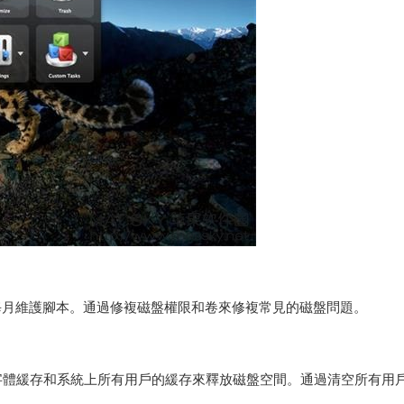
周和每月維護腳本。通過修複磁盤權限和卷來修複常見的磁盤問題。
字體緩存和系統上所有用戶的緩存來釋放磁盤空間。通過清空所有用