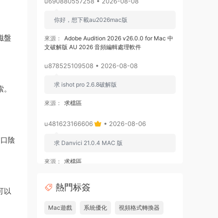
u690880557258 • 2026-08-08
你好，想下載au2026mac版
磁盤
來源：
Adobe Audition 2026 v26.0.0 for Mac 中
文破解版 AU 2026 音頻編輯處理軟件
u878525109508 • 2026-08-08
求 ishot pro 2.6.8破解版
索。
來源：
求檔區
u481623166606
• 2026-08-06
窗口陰
求 Danvici 21.0.4 MAC 版
來源：
求檔區
admin
• 2026-08-06
熱門标簽
可以
通過網盤分享的文件：Adobe Premiere
Mac遊戲
系統優化
視頻格式轉換器
Pro v26.3.0 ARM [MacSKY].dmg等2個文