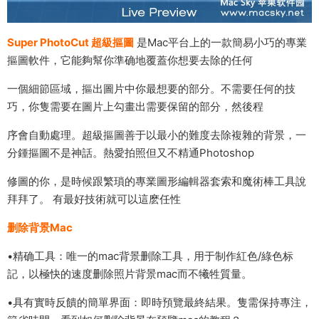
Super PhotoCut 超級摳圖
是Mac平台上的一款簡易小巧的專業
摳圖軟件，它能夠幫你準确地覆蓋你想要去除的任何
一個細節區域，摳出圖片中你最想要的部分。不需要任何的技
巧，你隻需要在圖片上勾畫出需要保留的部分，然後程
序會自動處理。超級摳圖善于以最小的難度去除複雜的背景，一
分鍾摳圖不是神話。熱愛拍照但又不精通Photoshop
修圖的你，是時候跟繁瑣的專業圖形編輯器套索和魔術棒工具說
拜拜了。 有最好技術就可以這麽任性
删除背景Mac
•精确工具：唯一的mac背景删除工具，用于制作紅色/綠色标
記，以極快的速度删除照片背景mac而不犧牲質量。
•具有實時反饋的簡單界面：即時預覽最終結果。隻需保持專注，