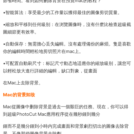
節省時間。看到如何删除背景在預覽mac的教程？
•智能算法：享受最少的工作量以獲得最佳的圖像剪切質量。
•縮放和平移到任何級别：在浏覽圖像時，沒有什麽比檢查超級截
圖細節更有效率。
•自動保存：無需擔心丢失編輯。沒有處理備份的麻煩。隻是喜歡
你的編輯時間輕松地剪切照片在mac上。
•可配置自動刷尺寸：标記尺寸動态地适應你的縮放級别，讓您可
以輕松放大進行詳細的編輯，缺口對象，從畫面
在Mac上去除背景。
Mac的背景卸妝
Mac從圖像中删除背景是過去一個艱巨的任務。現在，你可以得
到超級PhotoCut Mac應用程序從在幾秒鍾到幾分
鍾而不是幾分鍾到小時内完成畫面和背景劇烈切出的圖像去除背
景。不像那些圖像背景去除劑