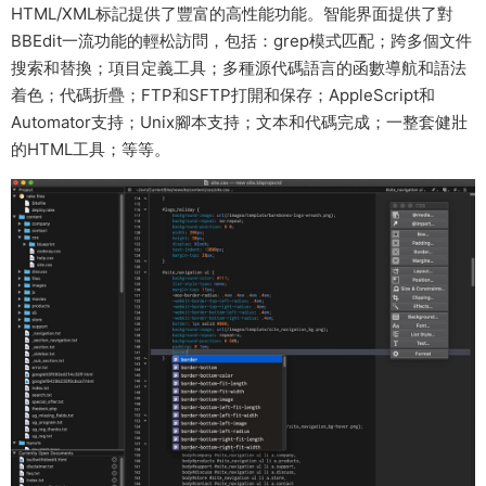
HTML/XML标記提供了豐富的高性能功能。智能界面提供了對
BBEdit一流功能的輕松訪問，包括：grep模式匹配；跨多個文件
搜索和替換；項目定義工具；多種源代碼語言的函數導航和語法
着色；代碼折疊；FTP和SFTP打開和保存；AppleScript和
Automator支持；Unix腳本支持；文本和代碼完成；一整套健壯
的HTML工具；等等。