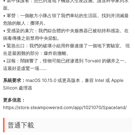
• 裝甲保護者：您已到達地下機器人生産設施。護送科學家到水
面。
• 軍營：一個敵方小隊占領了我們車站的生活區。找到并消滅最
危險的敵人：擲彈兵。
• 受感染的巢穴：我們綜合體的中央服務器已被劫持和感染。在
病毒傳播之前禁用中央節點。
• 緊急出口：我們的破壞小組用炸藥連接了一個地下實驗室。 現
在是最困難的部分：爆炸前撤離。
• 誤報：鬧鍾響了，怪物可能已經滲透到 Torvald 的礦井之一。
這最好是虛驚一場……
系統要求：
macOS 10.15.0 或更高版本，兼容 Intel 或 Apple
Silicon 處理器
更多信息：
https://store.steampowered.com/app/1021070/Spaceland/
普通下載