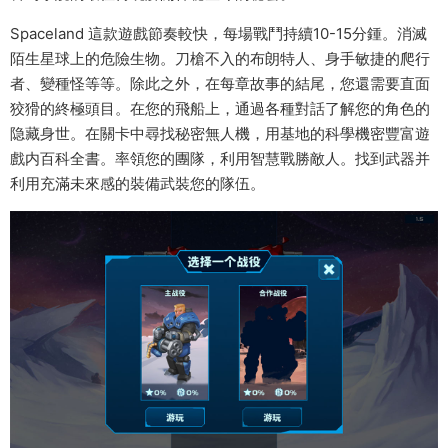
Spaceland 這款遊戲節奏較快，每場戰鬥持續10-15分鍾。消滅
陌生星球上的危險生物。刀槍不入的布朗特人、身手敏捷的爬行
者、變種怪等等。除此之外，在每章故事的結尾，您還需要直面
狡猾的終極頭目。在您的飛船上，通過各種對話了解您的角色的
隐藏身世。在關卡中尋找秘密無人機，用基地的科學機密豐富遊
戲内百科全書。率領您的團隊，利用智慧戰勝敵人。找到武器并
利用充滿未來感的裝備武裝您的隊伍。