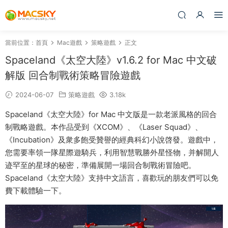
當前位置：
首頁
Mac遊戲
策略遊戲
正文
Spaceland《太空大陸》v1.6.2 for Mac 中文破
解版 回合制戰術策略冒險遊戲
2024-06-07
策略遊戲
3.18k
Spaceland《太空大陸》for Mac 中文版是一款老派風格的回合
制戰略遊戲。本作品受到《XCOM》、《Laser Squad》、
《Incubation》及衆多飽受贊譽的經典科幻小說啓發。遊戲中，
您需要率領一隊星際遊騎兵，利用智慧戰勝外星怪物，并解開人
迹罕至的星球的秘密，準備展開一場回合制戰術冒險吧。
Spaceland《太空大陸》支持中文語言，喜歡玩的朋友們可以免
費下載體驗一下。