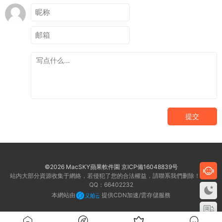
提交
©2026 MacSKY蘋果軟件園
京ICP備16048839号
站内大部分資源收集于網絡，若侵犯了您的合法權益，請聯系我們删除！客服
QQ：66402232
本網站由
提供CDN加速/雲存儲服務