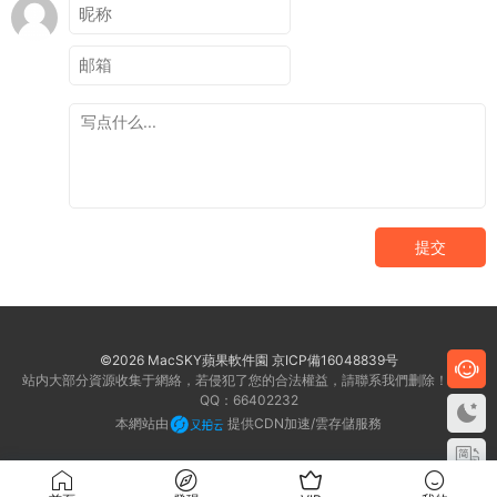
提交
©2026 MacSKY蘋果軟件園
京ICP備16048839号
站内大部分資源收集于網絡，若侵犯了您的合法權益，請聯系我們删除！客服
QQ：66402232
本網站由
提供CDN加速/雲存儲服務