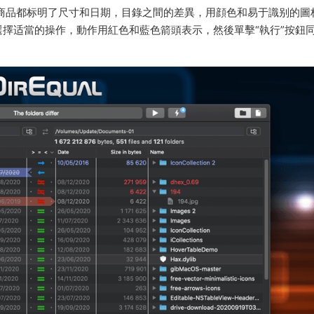
，每件商品都标明了尺寸和日期，目錄之間的差異，用顔色和易于識别的圖
擇适當的操作，動作用紅色和藍色箭頭表示，然後單擊“執行”按鈕