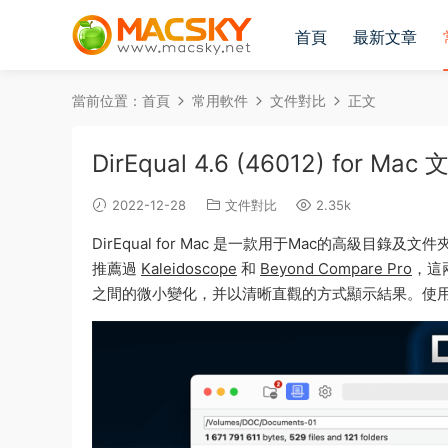
首頁
最新文章
當前位置：
首頁
常用軟件
文件對比
正文
DirEqual 4.6 (46012) fo
2022-12-28
文件對比
2.35k
DirEqual for Mac 是一款用于Mac的高級
推薦過
Kaleidoscope
和
Beyond Compare Pro
，這
之間的微小變化，并以清晰直觀的方式顯示結果。使