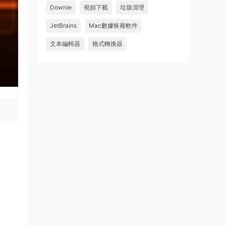
Downie
視頻下載
垃圾清理
來源：
求檔區
JetBrains
Mac數據恢複軟件
u481623166606
• 2026-08-06
文本編輯器
格式轉換器
求 Danvici 21.0.4 MAC 版
來源：
求檔區