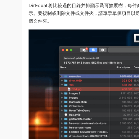
DirEqual 将比較過的目錄并排顯示爲可擴展樹
示。要複制或删除文件或文件夾，請單擊單個項目以選
個文件夾。