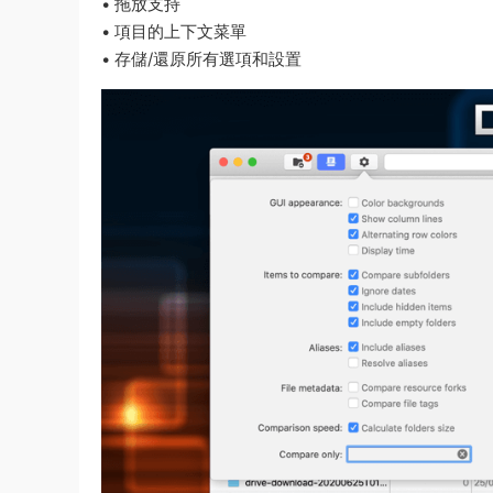
• 拖放支持
• 項目的上下文菜單
• 存儲/還原所有選項和設置