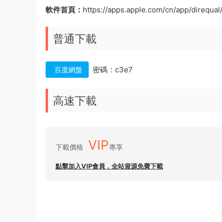
軟件首頁：
https://apps.apple.com/cn/app/direqua
普通下載
密碼：c3e7
百度網盤
高速下載
VIP
下載價格
專享
點擊加入VIP會員，全站資源免費下載