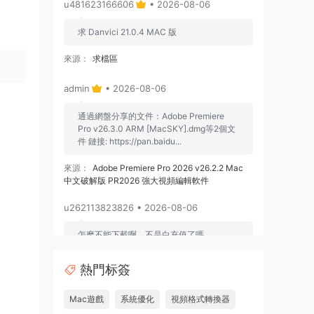
u481623166606
• 2026-08-06
，
求 Danvici 21.0.4 MAC 版
來源：
求檔區
admin
• 2026-08-06
通過網盤分享的文件：Adobe Premiere
Pro v26.3.0 ARM [MacSKY].dmg等2個文
件 鏈接: https://pan.baidu...
來源：
Adobe Premiere Pro 2026 v26.2.2 Mac
中文破解版 PR2026 強大視頻編輯軟件
u262113823826 • 2026-08-06
怎麽不能下載啊，不是白充值了嗎
來源：
Adobe Premiere Pro 2026 v26.2.2 Mac
熱門标簽
中文破解版 PR2026 強大視頻編輯軟件
Mac遊戲
系統優化
視頻格式轉換器
u604731536624
• 2026-07-15