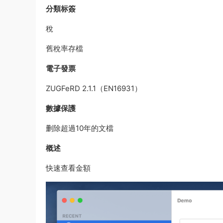
分類标簽
稅
舊稅率存檔
電子發票
ZUGFeRD 2.1.1（EN16931）
數據保護
删除超過10年的文檔
概述
快速查看金額