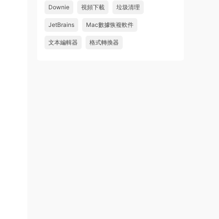
Downie
視頻下載
垃圾清理
wahaha
JetBrains
Mac數據恢複軟件
來源：
Microsoft Office 2016 for Mac v15.39 VL
中文破解版
文本編輯器
格式轉換器
u179212223945 • 2026-07-08
求spark desktop 破解版
來源：
求檔區