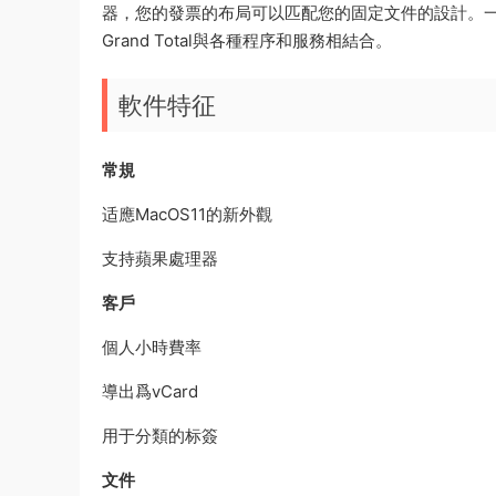
器，您的發票的布局可以匹配您的固定文件的設計。
Grand Total與各種程序和服務相結合。
軟件特征
常規
适應MacOS11的新外觀
支持蘋果處理器
客戶
個人小時費率
導出爲vCard
用于分類的标簽
文件