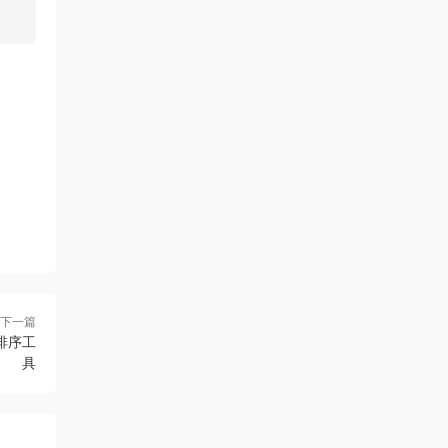
下一篇
織排序工
具