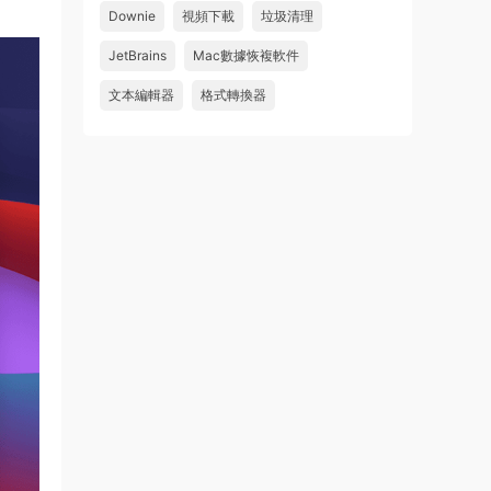
Downie
視頻下載
垃圾清理
wahaha
JetBrains
Mac數據恢複軟件
來源：
Microsoft Office 2016 for Mac v15.39 VL
中文破解版
文本編輯器
格式轉換器
u179212223945 • 2026-07-08
求spark desktop 破解版
來源：
求檔區