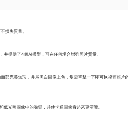
而不損失質量。
，并提供了4個AI模型，可在任何場合增強照片質量。
的面部完美無瑕，并爲黑白圖像上色，隻需單擊一下即可恢複舊照片
SO和低光照圖像中的噪聲，并使卡通圖像看起來更清晰。