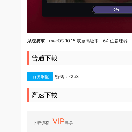
系統要求：
macOS 10.15 或更高版本，64 位處理器
普通下載
密碼：k2u3
百度網盤
高速下載
VIP
下載價格
專享