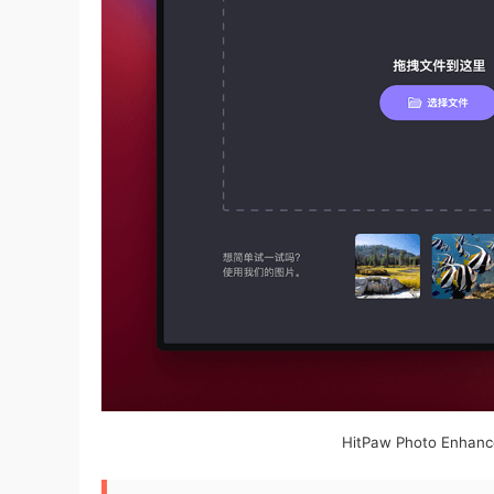
HitPaw Photo Enh