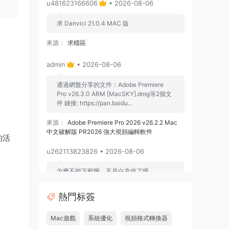
u481623166606
• 2026-08-06
求 Danvici 21.0.4 MAC 版
來源：
求檔區
admin
• 2026-08-06
通過網盤分享的文件：Adobe Premiere
Pro v26.3.0 ARM [MacSKY].dmg等2個文
件 鏈接: https://pan.baidu...
來源：
Adobe Premiere Pro 2026 v26.2.2 Mac
中文破解版 PR2026 強大視頻編輯軟件
的活
u262113823826 • 2026-08-06
怎麽不能下載啊，不是白充值了嗎
來源：
Adobe Premiere Pro 2026 v26.2.2 Mac
熱門标簽
中文破解版 PR2026 強大視頻編輯軟件
Mac遊戲
系統優化
視頻格式轉換器
u604731536624
• 2026-07-15