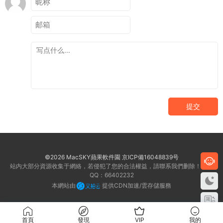
提交
©2026 MacSKY蘋果軟件園
京ICP備16048839号
站内大部分資源收集于網絡，若侵犯了您的合法權益，請聯系我們删除！客服
QQ：66402232
本網站由
提供CDN加速/雲存儲服務
首頁
發現
VIP
我的