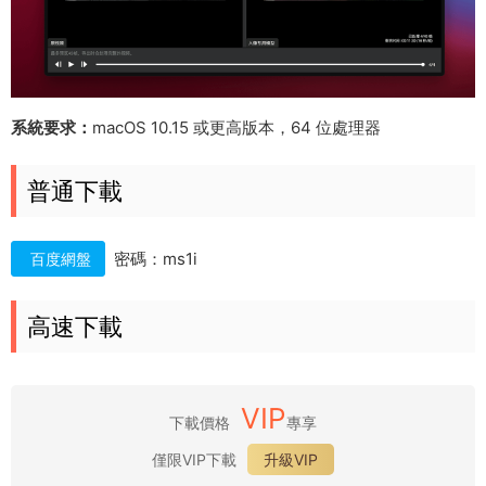
系統要求：
macOS 10.15 或更高版本，64 位處理器
普通下載
密碼：ms1i
百度網盤
高速下載
VIP
下載價格
專享
僅限VIP下載
升級VIP