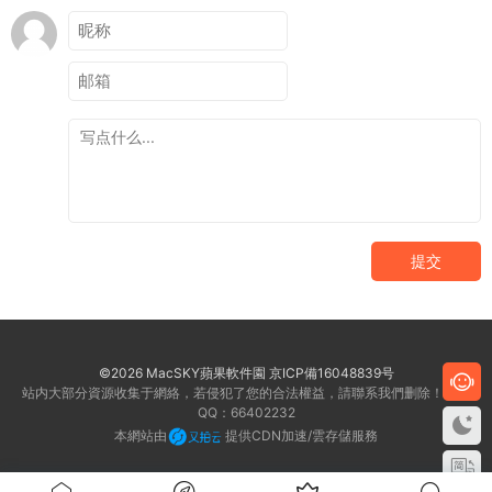
提交
©2026 MacSKY蘋果軟件園
京ICP備16048839号
站内大部分資源收集于網絡，若侵犯了您的合法權益，請聯系我們删除！客服
QQ：66402232
本網站由
提供CDN加速/雲存儲服務