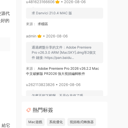
u481623166606
• 2026-08-06
使源代
求 Danvici 21.0.4 MAC 版
最好的
來源：
求檔區
admin
• 2026-08-06
通過網盤分享的文件：Adobe Premiere
Pro v26.3.0 ARM [MacSKY].dmg等2個文
件 鏈接: https://pan.baidu...
來源：
Adobe Premiere Pro 2026 v26.2.2 Mac
中文破解版 PR2026 強大視頻編輯軟件
u262113823826 • 2026-08-06
怎麽不能下載啊，不是白充值了嗎
來源：
Adobe Premiere Pro 2026 v26.2.2 Mac
熱門标簽
中文破解版 PR2026 強大視頻編輯軟件
Mac遊戲
系統優化
視頻格式轉換器
u604731536624
• 2026-07-15
。給它