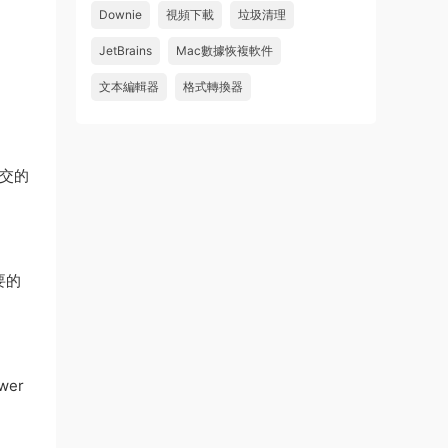
Downie
視頻下載
垃圾清理
wahaha
JetBrains
Mac數據恢複軟件
來源：
Microsoft Office 2016 for Mac v15.39 VL
中文破解版
文本編輯器
格式轉換器
u179212223945 • 2026-07-08
求spark desktop 破解版
提交的
來源：
求檔區
要的
er