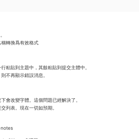
息。
名稱轉換爲有效格式
一行粘貼到主題中，其餘粘貼到提交主體中。
，則不再顯示錯誤消息。
況下會改變字體。這個問題已經解決了。
提交列表。現在一切如預期。
-notes