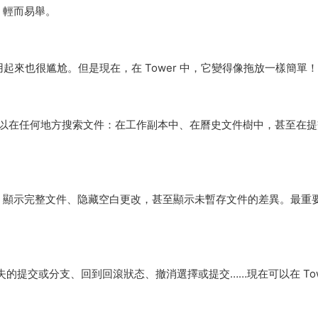
，輕而易舉。
——但使用起來也很尴尬。但是現在，在 Tower 中，它變得像拖放一樣簡單！
乎可以在任何地方搜索文件：在工作副本中、在曆史文件樹中，甚至在
、顯示完整文件、隐藏空白更改，甚至顯示未暫存文件的差異。最重
丢失的提交或分支、回到回滾狀态、撤消選擇或提交……現在可以在 Tow