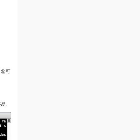
，您可
容易。