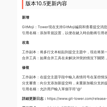
版本10.5更新内容
新增
GitMoji：Tower現在支持GitMoji編寫和查看提交消
引用名稱：添加常規設置，以便在鍵入時自動将引用
改進
工作副本：将多行文本粘貼到提交主題中，現在将第
合并工具：如果合并工具在未解決沖突的情況下關閉
修複
工作副本：在提交主題字段中輸入表情符号在某些情
分支審查：向分支添加新提交時，未重新加載分支的
引用名稱：允許用戶輸入單個字符“@”
詳細更新日志：
https://www.git-tower.com/release