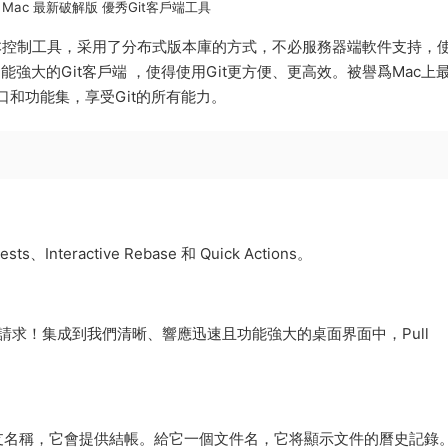
for Mac 最新破解版 優秀Git客戶端工具
ux 内核開發的版本控制工具，采用了分布式版本庫的方式，不必服務器端軟件支持，
能強大的Git客戶端 ，使得使用Git更方便、更高效。被譽爲Mac上
口和功能集，享受Git的所有能力。
nteractive Rebase 和 Quick Actions。
取請求！集成到我們清晰、響應迅速且功能強大的桌面界面中，Pull
支名稱，它會提供結帳。給它一個文件名，它将顯示文件的曆史記錄