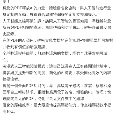
案！
爲您的PDF釋放AI的力量！體驗個性化協助：與人工智能進行量
身定制的互動，獲得符合您獨特偏好的定制支持和提示。
人工智能文檔專業知識：訪問人工智能的豐富知識，準确解決您
所有與PDF相關的查詢。無縫啓動和訪問會話，輕松跟蹤會話曆
史記錄。
完美PDF的AI潤色：輕松實現文檔的完美無瑕–隻需單擊即可校對
并收到有價值的增強建議。
全球翻譯變得簡單：無縫翻譯您的文檔，增強全球受衆的可讀
性。
沉浸式人工智能閱讀模式：讓自己沉浸在人工智能閱讀體驗中，
将參與度提升到新的高度。簡化的AI摘要：享受簡化高效的内容
摘要流程。
揭開一個全面PDF功能的世界！高級電子簽名：在雲、移動和桌
面平台上輕松請求、跟蹤和應用電子簽名。增強的PDF管理：快
速訪問最近的PDF，簡化了最近文件夾中的組織。
優化的壓縮效率：最大限度地提高壓縮能力，使文檔壓縮效率提
高10%。