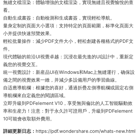
無縫文檔渲染：體驗增強的文檔渲染，實現無縫且視覺愉悅的查
看。
自動生成書簽：自動檢測和生成書簽，實現輕松導航。
量身定制的頁面大小選項：支持特定的頁面範圍，标準化頁面大
小并提供快速預覽效果。
輕松批量操作：減少PDF文件大小，輕松創建各種格式的PDF文
件。
現代體驗的前沿UI視覺卓越：沉浸在最先進的UI設計中，重新定
義您的視覺交互。
統一視覺設計：新産品UI在Windows和Mac上無縫運行，确保設
備之間的視覺效果一緻，并減少多設備用戶的學習曲線。
自适應導航欄：根據您的喜好，通過折疊左側導航欄或固定右側
導航欄來自定義您的閱讀區域。
立即升級到PDFelement V10，享受無與倫比的人工智能驅動效
率和生産力！注意：對于永久許可證用戶，升級到PDFelement
10可能會收取額外費用。
詳細更新日志：
https://pdf.wondershare.com/whats-new.html