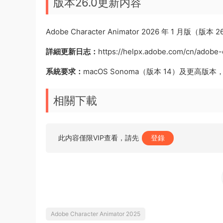
版本26.0更新内容
Adobe Character Animator 2026 年 1 
詳細更新日志：
https://helpx.adobe.com/cn/adobe-
系統要求：
macOS Sonoma（版本 14）及更高版本，兼容 I
相關下載
此内容僅限VIP查看，請先
登錄
Adobe Character Animator 2025