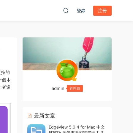
登錄
注冊
件
供支持的
一個木
作者還
admin
管理員
最新文章
EdgeView 5.9.4 for Mac 中文
破解版 圖像查看浏覽管理工具