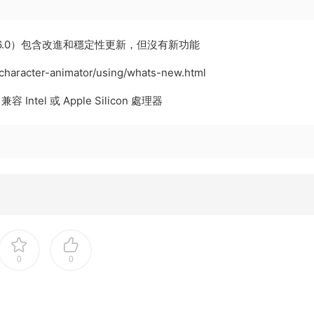
月版（版本 26.0）包含改進和穩定性更新，但沒有新功能
character-animator/using/whats-new.html
ntel 或 Apple Silicon 處理器
0
0