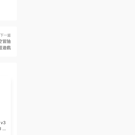
下一篇
太空冒險
題遊戲
 v3
I 2