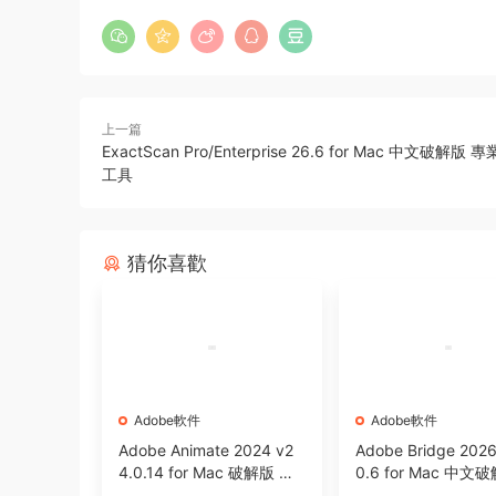
上一篇
ExactScan Pro/Enterprise 26.6 for Mac 中文破解
工具
猜你喜歡
Adobe軟件
Adobe軟件
Adobe Animate 2024 v2
Adobe Bridge 2026
4.0.14 for Mac 破解版 二
0.6 for Mac 中文
維動畫制作軟件
片圖像等資源管理器