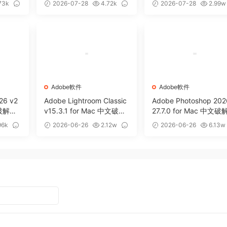
73k
2026-07-28
4.72k
2026-07-28
2.99w
0
0
Adobe軟件
Adobe軟件
26 v2
Adobe Lightroom Classic
Adobe Photoshop 202
文破解版
v15.3.1 for Mac 中文破解
27.7.0 for Mac 中文
版 LRC 圖片編輯整理軟件
PS 2026 強大圖像處理
96k
2026-06-26
2.12w
2026-06-26
6.13w
件
5
8