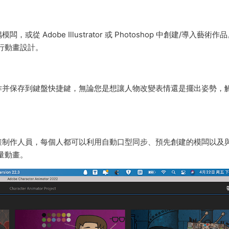
Adobe Illustrator 或 Photoshop 中創建/導入藝術作
頭進行動畫設計。
作并保存到鍵盤快捷鍵，無論您是想讓人物改變表情還是擺出姿勢，
畫制作人員，每個人都可以利用自動口型同步、預先創建的模闆以及
量動畫。