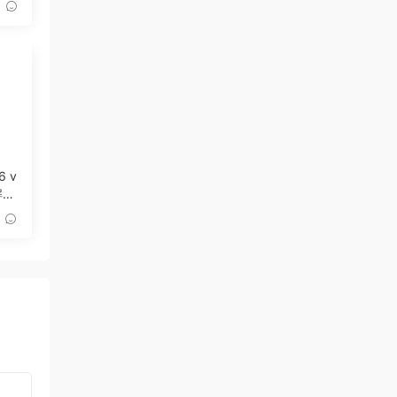
6 v
破解版
軟