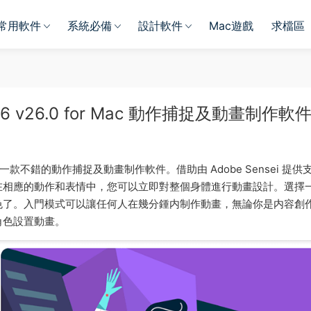
常用軟件
系統必備
設計軟件
Mac遊戲
求檔區
 2026 v26.0 for Mac 動作捕捉及動畫制作軟
Adobe出品的一款不錯的動作捕捉及動畫制作軟件。借助由 Adobe Sensei 提
在相應的動作和表情中，您可以立即對整個身體進行動畫設計。選擇
色了。入門模式可以讓任何人在幾分鍾内制作動畫，無論你是内容創
角色設置動畫。