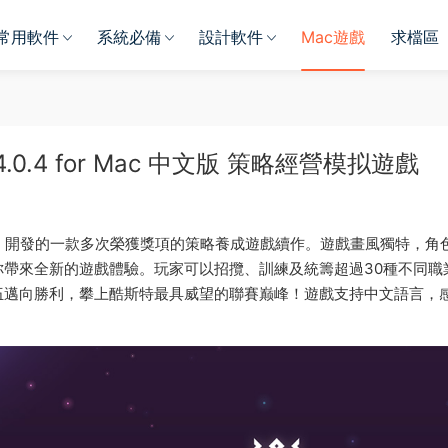
常用軟件
系統必備
設計軟件
Mac遊戲
求檔區
v4.0.4 for Mac 中文版 策略經營模拟遊戲
由 Kurechii 開發的一款多次榮獲獎項的策略養成遊戲續作。遊戲畫風獨特，角
帶來全新的遊戲體驗。玩家可以招攬、訓練及統籌超過30種不同職
伍邁向勝利，攀上酷斯特最具威望的聯賽巅峰！遊戲支持中文語言，