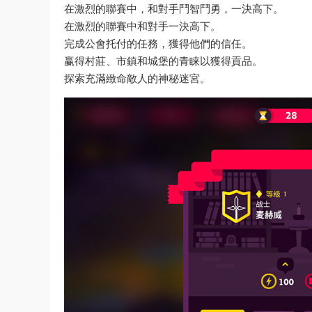
在激烈的聯賽中，和對手鬥智鬥勇，一決高下。
在激烈的聯賽中和對手一決高下。
完成公會托付的任務，獲得他們的信任。
赢得村莊、市鎮和城堡的青睐以獲得貢品。
探索充滿緻命敵人的神秘迷宮。