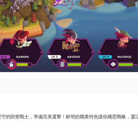
堅守的防禦戰士，準備完美還擊！鮮明的職業特色讓你構思戰略，靈