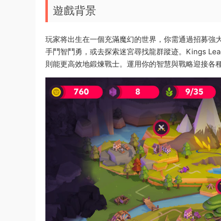
遊戲背景
玩家将出生在一個充滿魔幻的世界，你需通過招募強
手鬥智鬥勇，或去探索迷宮尋找龍群蹤迹。Kings Le
則能更高效地鍛煉戰士。運用你的智慧與戰略迎接各