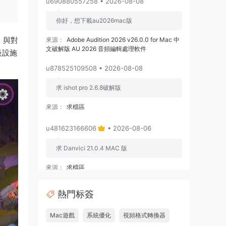
u690880557258 • 2026-08-08
你好，想下載au2026mac版
，與對
來源：
Adobe Audition 2026 v26.0.0 for Mac 中
文破解版 AU 2026 音頻編輯處理軟件
級設施
u878525109508 • 2026-08-08
求 ishot pro 2.6.8破解版
來源：
求檔區
u481623166606
• 2026-08-06
求 Danvici 21.0.4 MAC 版
來源：
求檔區
admin
• 2026-08-06
熱門标簽
通過網盤分享的文件：Adobe Premiere
Mac遊戲
系統優化
視頻格式轉換器
Pro v26.3.0 ARM [MacSKY].dmg等2個文