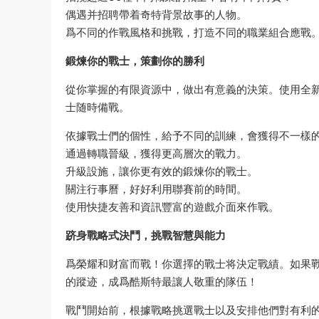
偶遇并招聘帶着奇特背景故事的人物。
爲不同的作戰風格和挑戰，打造不同的職業組合應戰
鍛煉你的戰士，策劃你的勝利
從你掌握的有限資源中，做出有意義的決策。使用全
士随時備戰。
依據戰士們的個性，給予不同的訓練，會獲得不一樣
通過轉職晉級，獲得更高層次的戰力。
升級設施，讓你更有效的鍛煉你的戰士。
關注行事曆，好好利用聯賽前的時間。
使用快捷友善和資訊豐富的遊戲介面來作戰。
跻身戰略式決鬥，挑戰智慧與能力
爲榮耀和财富而戰！你選擇的戰士将決定戰績。如果
的蹤迹，成爲酷斯特最讓人敬重的隊伍！
戰鬥開始前，根據戰略挑選戰士以及安排他們對有利