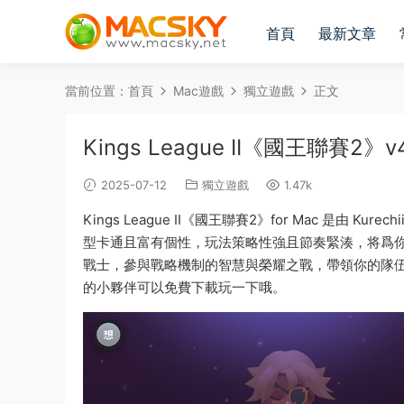
首頁
最新文章
當前位置：
首頁
Mac遊戲
獨立遊戲
正文
Kings League II《國王聯賽2》
2025-07-12
獨立遊戲
1.47k
Kings League II《國王聯賽2》for Mac 是
型卡通且富有個性，玩法策略性強且節奏緊湊，将爲你
戰士，參與戰略機制的智慧與榮耀之戰，帶領你的隊
的小夥伴可以免費下載玩一下哦。