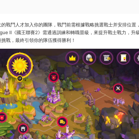
大的戰鬥人才加入你的團隊，戰鬥前需根據戰略挑選戰士并安排位置
ague II《國王聯賽2》需通過訓練和轉職晉級，來提升戰士戰力，升
種挑戰，最終引領你的隊伍獲得勝利！