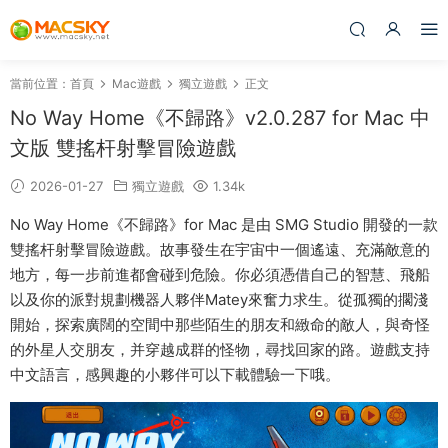
當前位置：
首頁
Mac遊戲
獨立遊戲
正文
No Way Home《不歸路》v2.0.287 for Mac 中
文版 雙搖杆射擊冒險遊戲
2026-01-27
獨立遊戲
1.34k
No Way Home《不歸路》for Mac 是由 SMG Studio 開發的一款
雙搖杆射擊冒險遊戲。故事發生在宇宙中一個遙遠、充滿敵意的
地方，每一步前進都會碰到危險。你必須憑借自己的智慧、飛船
以及你的派對規劃機器人夥伴Matey來奮力求生。從孤獨的擱淺
開始，探索廣闊的空間中那些陌生的朋友和緻命的敵人，與奇怪
的外星人交朋友，并穿越成群的怪物，尋找回家的路。遊戲支持
中文語言，感興趣的小夥伴可以下載體驗一下哦。