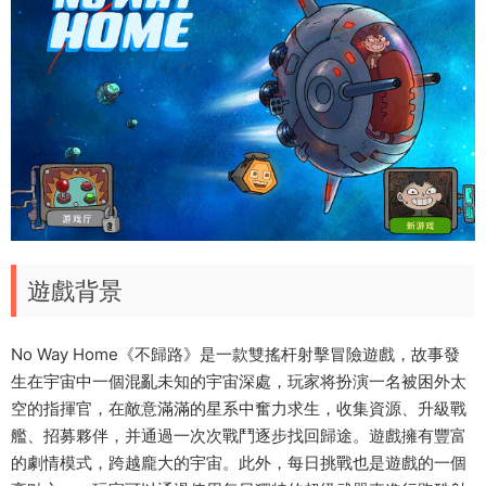
遊戲背景
No Way Home《不歸路》是一款雙搖杆射擊冒險遊戲，故事發
生在宇宙中一個混亂未知的宇宙深處，玩家将扮演一名被困外太
空的指揮官，在敵意滿滿的星系中奮力求生，收集資源、升級戰
艦、招募夥伴，并通過一次次戰鬥逐步找回歸途。遊戲擁有豐富
的劇情模式，跨越龐大的宇宙。此外，每日挑戰也是遊戲的一個