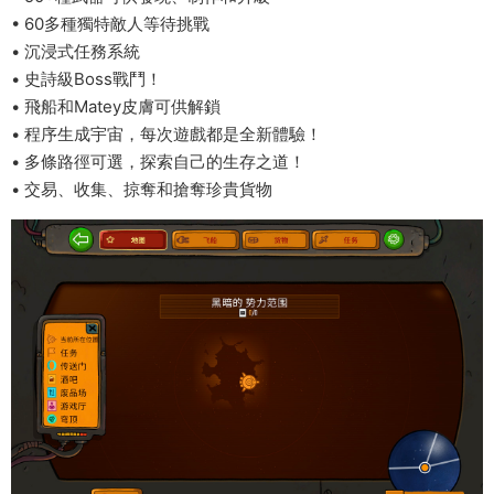
• 60多種獨特敵人等待挑戰
• 沉浸式任務系統
• 史詩級Boss戰鬥！
• 飛船和Matey皮膚可供解鎖
• 程序生成宇宙，每次遊戲都是全新體驗！
• 多條路徑可選，探索自己的生存之道！
• 交易、收集、掠奪和搶奪珍貴貨物