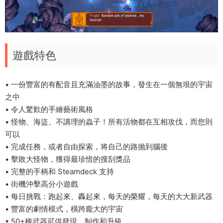
遊戲特色
• 一份豐富的有配音且充滿油墨的故事，發生在一個無垠的宇宙
之中
• 令人驚歎的手繪藝術風格
• 怪物、海盜、不講理的蟲子！所有活物都在互相攻伐，而您則
可以
• 完成任務，或者自由探索，将自己的路抛到腦後
• 擊敗大怪物，獲得最珍惜的搜刮獎品
• 完整的手柄和 Steamdeck 支持
• 街機沖擊高分小遊戲
• 每日挑戰：跑起來、轟起來，每天的榮耀，每天的大大新武器
• 豐富的劇情模式，橫跨龐大的宇宙
• 50+種武器可供發現、制作和升級