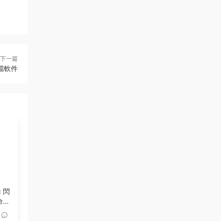
下一篇
文檔軟件
c 閃
命監