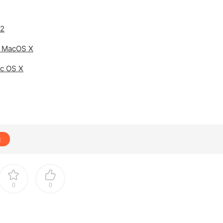
2
MacOS X
 OS X
錄
0
0