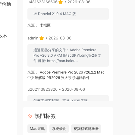
u481623166606
• 2026-08-06
新啓動
求 Danvici 21.0.4 MAC 版
來源：
求檔區
放不
admin
• 2026-08-06
通過網盤分享的文件：Adobe Premiere
Pro v26.3.0 ARM [MacSKY].dmg等2個文
件 鏈接: https://pan.baidu...
來源：
Adobe Premiere Pro 2026 v26.2.2 Mac
中文破解版 PR2026 強大視頻編輯軟件
u262113823826 • 2026-08-06
怎麽不能下載啊，不是白充值了嗎
來源：
Adobe Premiere Pro 2026 v26.2.2 Mac
熱門标簽
中文破解版 PR2026 強大視頻編輯軟件
Mac遊戲
系統優化
視頻格式轉換器
u604731536624
• 2026-07-15