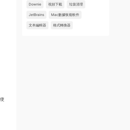
Downie
視頻下載
垃圾清理
wahaha
JetBrains
Mac數據恢複軟件
來源：
Microsoft Office 2016 for Mac v15.39 VL
中文破解版
文本編輯器
格式轉換器
u179212223945 • 2026-07-08
求spark desktop 破解版
來源：
求檔區
使