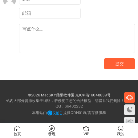
提交
©2026 MacSKY蘋果軟件園
京ICP備16048839号
站内大部分資源收集于網絡，若侵犯了您的合法權益，請聯系我們删除！客服
QQ：66402232
本網站由
提供CDN加速/雲存儲服務
首頁
發現
VIP
我的