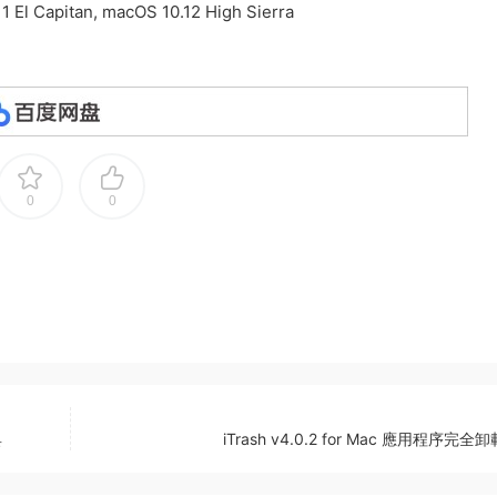
1 El Capitan, macOS 10.12 High Sierra
0
0
具
iTrash v4.0.2 for Mac 應用程序完