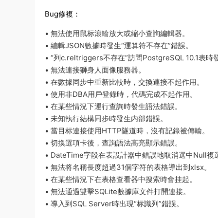
Bug修複：
• 無法使用鼠标滾輪放大或縮小查詢編輯器。
• 編輯JSON數據時發生“運算符不存在”錯誤。
• “列c.reltriggers不存在”訪問PostgreSQL 10.1
• 無法連接獅身人面像服務器。
• 在數據同步中重新比較時，交換連接不起作用。
• 使用非DBA用戶登錄時，代碼完成不起作用。
• 在某些情況下運行查詢時發生語法錯誤。
• 未知執行結構同步時發生内部錯誤。
• 當目标連接使用HTTP隧道時，沒有記錄被傳輸。
• 切換選項卡後，查詢語法高亮顯示錯誤。
• DateTime字段在表設計器中錯誤地取消選中Null
• 無法将名稱長度超過31個字符的表格導出到xlsx。
• 在某些情況下在表格查看器中搜索時會挂起。
• 無法通過雙擊SQLite數據庫文件打開連接。
• 導入到SQL Server時出現“标識列”錯誤。