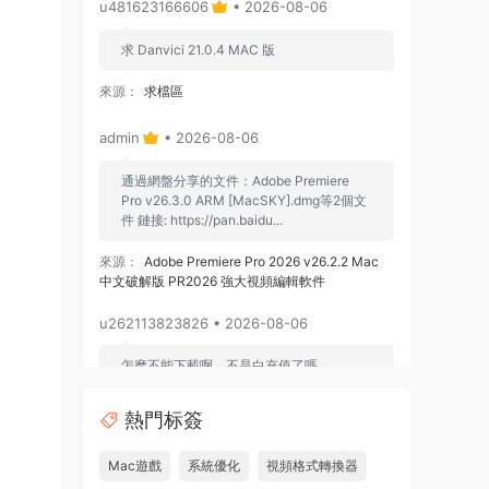
u481623166606
• 2026-08-06
求 Danvici 21.0.4 MAC 版
來源：
求檔區
admin
• 2026-08-06
通過網盤分享的文件：Adobe Premiere
Pro v26.3.0 ARM [MacSKY].dmg等2個文
件 鏈接: https://pan.baidu...
來源：
Adobe Premiere Pro 2026 v26.2.2 Mac
中文破解版 PR2026 強大視頻編輯軟件
u262113823826 • 2026-08-06
怎麽不能下載啊，不是白充值了嗎
來源：
Adobe Premiere Pro 2026 v26.2.2 Mac
熱門标簽
中文破解版 PR2026 強大視頻編輯軟件
Mac遊戲
系統優化
視頻格式轉換器
u604731536624
• 2026-07-15