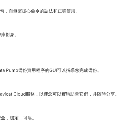
行SQL語句，而無需擔心命令的語法和正确使用。
據庫對象。
ata Pump備份實用程序的GUI可以指導您完成備份。
icat Cloud服務，以便您可以實時訪問它們，并随時分享。
安全，穩定，可靠。