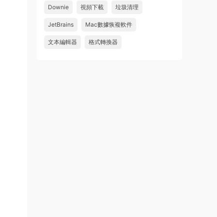
Downie
視頻下載
垃圾清理
wahaha
JetBrains
Mac數據恢複軟件
來源：
Microsoft Office 2016 for Mac v15.39 VL
中文破解版
文本編輯器
格式轉換器
u179212223945 • 2026-07-08
求spark desktop 破解版
來源：
求檔區