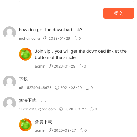
提交
how do i get the download link?
mehdinouira
2023-01-29
0
Join vip，you will get the download link at the
bottom of the article
admin
2023-01-29
0
下載
u51152740448673
2021-03-20
0
無法下載。。。
1126176532@qq.com
2020-03-27
0
會員下載
admin
2020-03-27
0