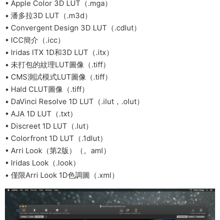
• Apple Color 3D LUT（.mga）
• 潘多拉3D LUT（.m3d）
• Convergent Design 3D LUT（.cdlut）
• ICC簡介（.icc）
• Iridas ITX 1D和3D LUT（.itx）
• 未打包的紋理LUT圖像（.tiff）
• CMS測試模式LUT圖像（.tiff）
• Hald CLUT圖像（.tiff）
• DaVinci Resolve 1D LUT（.ilut，.olut）
• AJA 1D LUT（.txt）
• Discreet 1D LUT（.lut）
• Colorfront 1D LUT（.1dlut）
• Arri Look（第2版）（。aml）
• Iridas Look（.look）
• 僅限Arri Look 1D色調圖（.xml）