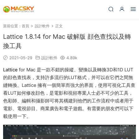
當前位置：
首頁
設計軟件
正文
Lattice 1.8.14 for Mac 破解版 顔色查找以及轉
換工具
2021-05-29
設計軟件
4.89k
Lattice
for Mac 是一款不錯的操縱、變換以及轉換3D和1D LUT
的顔色查找表，支持許多流行的LUT格式，并可以在它們之間無
縫轉換。Lattice 擁有一個簡單而強大的界面，使用可視化工具查
看LUT如何修改顔色，是電影和視頻專業人士必不可少的工具，
色彩師、編輯和攝影師可将其構建到他們的工作流程中或者用于
電影、電視節目、商業廣告和電子遊戲。有需要的朋友們可以下
載使用一下。