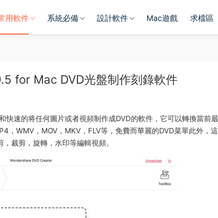
常用軟件
系統必備
設計軟件
Mac遊戲
求檔區
.1.9.5 for Mac DVD光盤制作刻錄軟件
易上手和快速的将任何圖片或者視頻制作成DVD的軟件，它可以轉換當前
MP4，WMV，MOV，MKV，FLV等，免費而華麗的DVD菜單此外，
修剪，裁剪，旋轉，水印等編輯視頻。