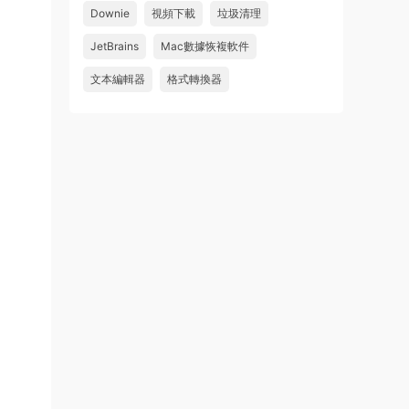
怎麽不能下載啊，不是白充值了嗎
Downie
視頻下載
垃圾清理
來源：
Adobe Premiere Pro 2026 v26.2.2 Mac
JetBrains
Mac數據恢複軟件
中文破解版 PR2026 強大視頻編輯軟件
文本編輯器
格式轉換器
u604731536624
• 2026-07-15
wahaha
來源：
Microsoft Office 2016 for Mac v15.39 VL
中文破解版