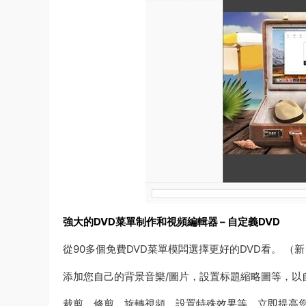
強大的DVD菜單制作和視頻編輯器 – 自定義DVD
從90多個免費DVD菜單模闆選擇更好的DVD看。 （
添加您自己的背景音樂/圖片，設置标題縮略圖等，以
裁剪，修剪，旋轉視頻，設置特殊效果等，立即提高您