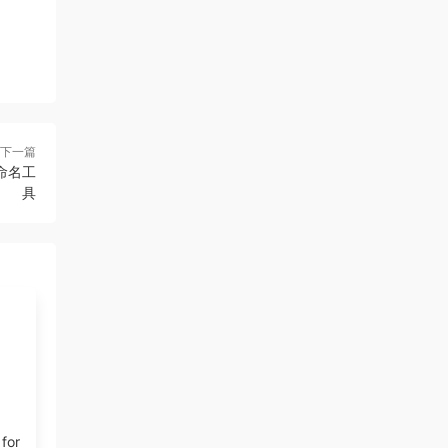
下一篇
量重命名工
具
 for