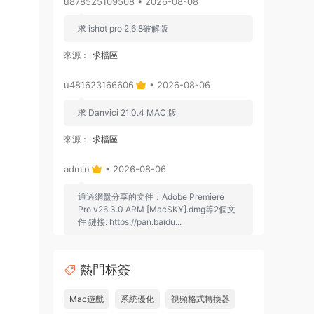
u878525109508 • 2026-08-08
求 ishot pro 2.6.8破解版
來源：
求檔區
u481623166606
• 2026-08-06
求 Danvici 21.0.4 MAC 版
來源：
求檔區
admin
• 2026-08-06
通過網盤分享的文件：Adobe Premiere
Pro v26.3.0 ARM [MacSKY].dmg等2個文
件 鏈接: https://pan.baidu...
來源：
Adobe Premiere Pro 2026 v26.2.2 Mac
中文破解版 PR2026 強大視頻編輯軟件
熱門标簽
u262113823826 • 2026-08-06
Mac遊戲
系統優化
視頻格式轉換器