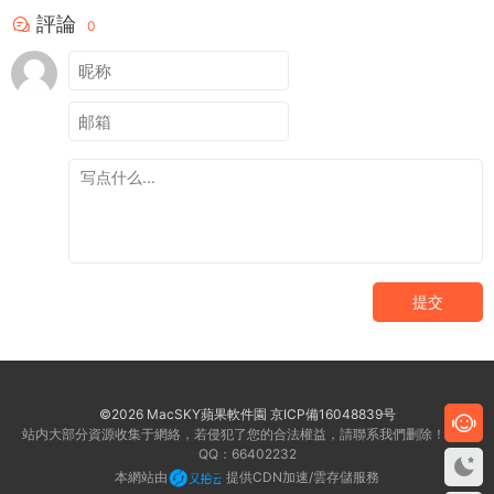
評論
0
提交
©2026 MacSKY蘋果軟件園
京ICP備16048839号
站内大部分資源收集于網絡，若侵犯了您的合法權益，請聯系我們删除！客服
QQ：66402232
本網站由
提供CDN加速/雲存儲服務