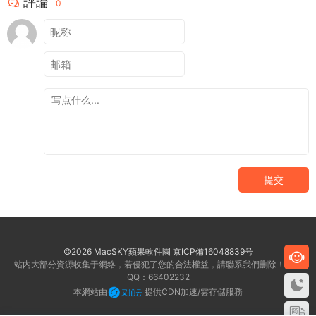
評論
0
提交
©2026 MacSKY蘋果軟件園
京ICP備16048839号
站内大部分資源收集于網絡，若侵犯了您的合法權益，請聯系我們删除！客服
QQ：66402232
本網站由
提供CDN加速/雲存儲服務