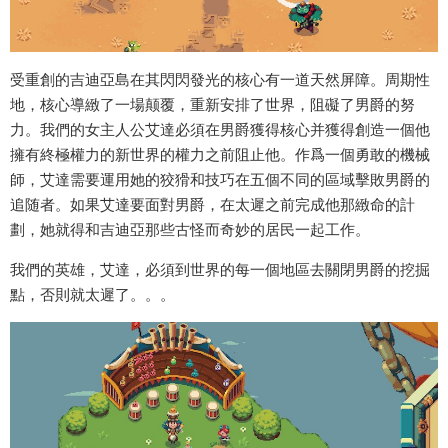
受重創的吉迪亞島在其閃閃發光的核心有一道天然屏障。周期性
地，核心導緻了一場颠覆，重新安排了世界，阻礙了男爵的努
力。我們的女主人公艾達必須在男爵獲得核心并獲得創造一個他
擁有終極權力的新世界的權力之前阻止他。作爲一個勇敢的機械
師，艾達需要運用她的狡猾和技巧在五個不同的區域擊敗男爵的
追随者。如果艾達要面對男爵，在太遲之前完成他那緻命的計
劃，她就得和吉迪亞那些古怪而奇妙的居民一起工作。
我們的英雄，艾達，必須到世界的每一個地區去關閉男爵的挖掘
點，否則就太遲了。。。