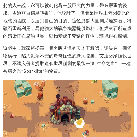
婪的人來說，它可以被幻化爲一股巨大的力量，帶來嚴重的後
果。吉迪亞自稱爲“男爵”，他設計了一個開采世界上閃閃發光的
地核的陰謀，以達到自己的目的。這位男爵大量開采煙灰石，将
礦石重新利用，爲他強大的戰争機器提供燃料，但煙灰石所造成
的污染正在腐蝕世界。動物變成了兇猛的怪物，環境也在腐爛。
遊戲中，玩家将扮演一個名叫艾達的天才工程師，迷失在一個怪
物橫行，陷入動蕩不安的奇奇怪怪的新大陸裏。艾達必須拯救世
界，不讓入侵者提取這個世界僅剩的最後一滴”生命之血”，一種
被稱之爲“Sparklite”的物質。