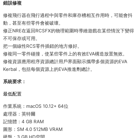
錯誤修複
修複飛行器在飛行過程中與零件和庫存槽相互作用時，可能會抖
動，甚至有些零件會被破壞。
修正NRE在返回RCSFX的物理範圍時導緻遊戲在某些情況下變得
不可保存或可用。
把一個線性RCS零件插錯的地方修好。
修複同一零件碰撞，使某些零件上的有效EVA構造放置無效。
修複資源應用程序資源總計用戶界面顯示攜帶多個資源的EVA
Kerbal，包括每個資源上的EVA推進劑總計。
系統要求：
最低配置
作業系統：macOS 10.12+ 64位
處理器：英特爾
記憶體：4 GB RAM
圖形：SM 4.0 512MB VRAM
硬盤：3 GB HD空間