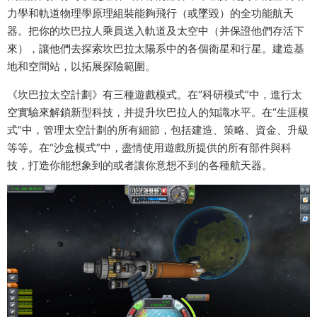
力學和軌道物理學原理組裝能夠飛行（或墜毀）的全功能航天
器。把你的坎巴拉人乘員送入軌道及太空中（并保證他們存活下
來），讓他們去探索坎巴拉太陽系中的各個衛星和行星。建造基
地和空間站，以拓展探險範圍。
《坎巴拉太空計劃》有三種遊戲模式。在“科研模式”中，進行太
空實驗來解鎖新型科技，并提升坎巴拉人的知識水平。在“生涯模
式”中，管理太空計劃的所有細節，包括建造、策略、資金、升級
等等。在“沙盒模式”中，盡情使用遊戲所提供的所有部件與科
技，打造你能想象到的或者讓你意想不到的各種航天器。