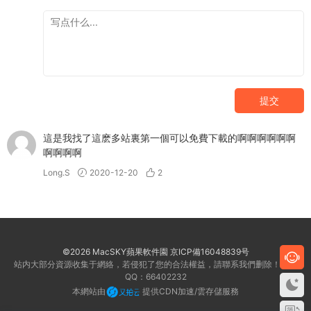
提交
這是我找了這麽多站裏第一個可以免費下載的啊啊啊啊啊啊
啊啊啊啊
Long.S
2020-12-20
2
©2026 MacSKY蘋果軟件園
京ICP備16048839号
站内大部分資源收集于網絡，若侵犯了您的合法權益，請聯系我們删除！客服
QQ：66402232
本網站由
提供CDN加速/雲存儲服務