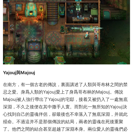
Yajouj與Majouj
在南方，有一個古老的傳說，裏面講述了人類與哥布林之間的禁
忌之愛。身爲人類的Yajouj愛上了身爲哥布林的Majouj。傳說
Majouj被人強行帶出了Yajouj的宅邸，接着又被扔入了一處無底
深淵，不久之後便在其中撒手人寰。而對此一無所知的Yajouj決
心找到自己的靈魂伴侶，卻最後也不幸落入了無底深淵，并就此
殒命。不過這并不是那個傳說的結局，兩者的靈魂在死後重聚
了。他們之間的結合甚至超越了深淵本身。兩位愛人的靈魂們必