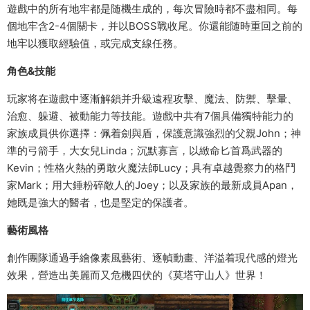
遊戲中的所有地牢都是随機生成的，每次冒險時都不盡相同。每
個地牢含2-4個關卡，并以BOSS戰收尾。你還能随時重回之前的
地牢以獲取經驗值，或完成支線任務。
角色&技能
玩家将在遊戲中逐漸解鎖并升級遠程攻擊、魔法、防禦、擊暈、
治愈、躲避、被動能力等技能。遊戲中共有7個具備獨特能力的
家族成員供你選擇：佩着劍與盾，保護意識強烈的父親John；神
準的弓箭手，大女兒Linda；沉默寡言，以緻命匕首爲武器的
Kevin；性格火熱的勇敢火魔法師Lucy；具有卓越覺察力的格鬥
家Mark；用大錘粉碎敵人的Joey；以及家族的最新成員Apan，
她既是強大的醫者，也是堅定的保護者。
藝術風格
創作團隊通過手繪像素風藝術、逐幀動畫、洋溢着現代感的燈光
效果，營造出美麗而又危機四伏的《莫塔守山人》世界！