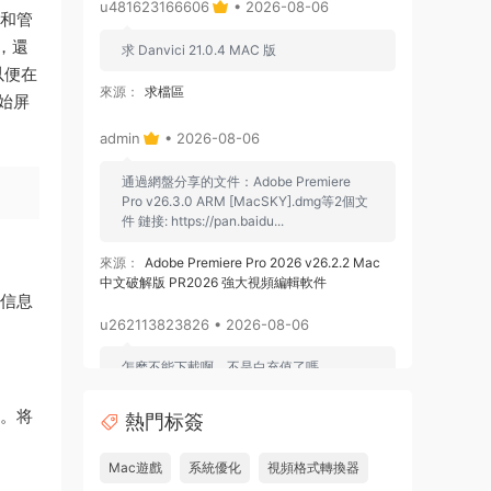
u481623166606
• 2026-08-06
織和管
，還
求 Danvici 21.0.4 MAC 版
以便在
來源：
求檔區
始屏
admin
• 2026-08-06
通過網盤分享的文件：Adobe Premiere
Pro v26.3.0 ARM [MacSKY].dmg等2個文
件 鏈接: https://pan.baidu...
來源：
Adobe Premiere Pro 2026 v26.2.2 Mac
中文破解版 PR2026 強大視頻編輯軟件
和信息
u262113823826 • 2026-08-06
怎麽不能下載啊，不是白充值了嗎
來源：
Adobe Premiere Pro 2026 v26.2.2 Mac
頻。将
熱門标簽
中文破解版 PR2026 強大視頻編輯軟件
Mac遊戲
系統優化
視頻格式轉換器
u604731536624
• 2026-07-15