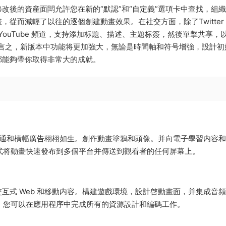
比如經過修改後的資産面闆允許您在新的“默認”和“自定義”選項卡中查找，組
從而減輕了以往的逐個創建動畫效果。在社交方面，除了Twitter
的 YouTube 頻道，支持添加标題、描述、主題标簽，然後單擊共享，
總而言之，新版本中功能将更加強大，無論是時間軸和符号增強，設計初
都能夠帶你取得非常大的成就。
讓卡通和橫幅廣告栩栩如生。創作動畫塗鴉和頭像。并向電子學習内容
何格式将動畫快速發布到多個平台并傳送到觀看者的任何屏幕上。
互式 Web 和移動内容。構建遊戲環境，設計啓動畫面，并集成音
te，您可以在應用程序中完成所有的資源設計和編碼工作。