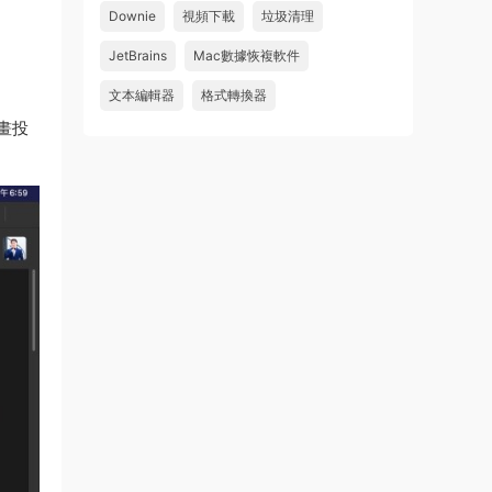
Downie
視頻下載
垃圾清理
wahaha
JetBrains
Mac數據恢複軟件
來源：
Microsoft Office 2016 for Mac v15.39 VL
中文破解版
文本編輯器
格式轉換器
動畫投
u179212223945 • 2026-07-08
求spark desktop 破解版
來源：
求檔區