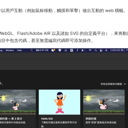
以用戶互動（例如鼠标移動，觸摸和單擊）做出互動的 web 橫幅。
bGL、Flash/Adobe AIR 以及諸如 SVG 的自定義平台），來将
項目中包含代碼，甚至無需編寫代碼即可添加操作。