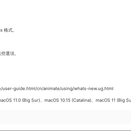
as 格式。
這些選項。
er-guide.html/cn/animate/using/whats-new.ug.html
1.0 (Big Sur)、macOS 10.15 (Catalina)、macOS 11 (Big Su