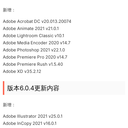
新增：
Adobe Acrobat DC v20.013.20074
Adobe Animate 2021 v21.0.1
Adobe Lightroom Classic v10.1
Adobe Media Encoder 2020 v14.7
Adobe Photoshop 2021 v22.1.0
Adobe Premiere Pro 2020 v14.7
Adobe Premiere Rush v1.5.40
Adobe XD v35.2.12
版本6.0.4更新内容
新增：
Adobe Illustrator 2021 v25.0.1
Adobe InCopy 2021 v16.0.1