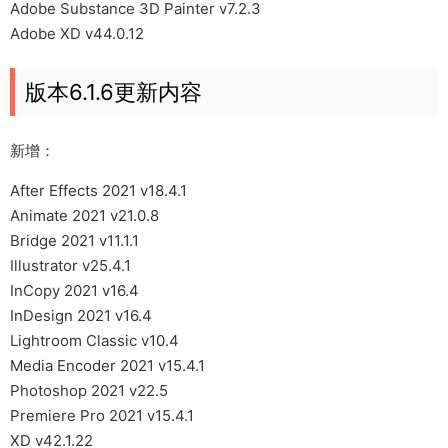
Adobe Substance 3D Painter v7.2.3
Adobe XD v44.0.12
版本6.1.6更新内容
新增：
After Effects 2021 v18.4.1
Animate 2021 v21.0.8
Bridge 2021 v11.1.1
Illustrator v25.4.1
InCopy 2021 v16.4
InDesign 2021 v16.4
Lightroom Classic v10.4
Media Encoder 2021 v15.4.1
Photoshop 2021 v22.5
Premiere Pro 2021 v15.4.1
XD v42.1.22