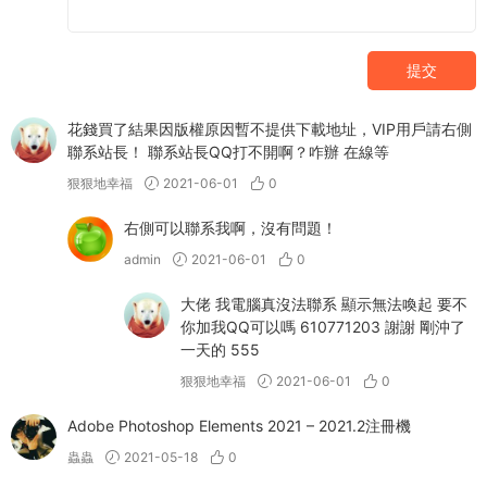
提交
花錢買了結果因版權原因暫不提供下載地址，VIP用戶請右側
聯系站長！ 聯系站長QQ打不開啊？咋辦 在線等
狠狠地幸福
2021-06-01
0
右側可以聯系我啊，沒有問題！
admin
2021-06-01
0
大佬 我電腦真沒法聯系 顯示無法喚起 要不
你加我QQ可以嗎 610771203 謝謝 剛沖了
一天的 555
狠狠地幸福
2021-06-01
0
Adobe Photoshop Elements 2021 – 2021.2注冊機
蟲蟲
2021-05-18
0