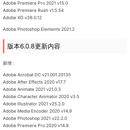
Adobe Premiere Pro 2021 v15.0
Adobe Premiere Rush v1.5.54
Adobe XD v38.0.12
Adobe Photoshop Elements 2021.2
版本6.0.8更新内容
新增：
Adobe Acrobat DC v21.001.20135
Adobe After Effects 2020 v17.7
Adobe Animate 2021 v21.0.3
Adobe Character Animator 2020 v3.5
Adobe Illustrator 2021 v25.2.0
Adobe Media Encoder 2020 v14.9
Adobe Photoshop 2021 v22.2.0
Adobe Premiere Pro 2020 v14.9