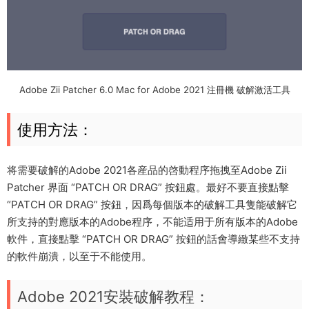
Adobe Zii Patcher 6.0 Mac for Adobe 2021 注冊機 破解激活工具
使用方法：
将需要破解的Adobe 2021各産品的啓動程序拖拽至Adobe Zii
Patcher 界面 “PATCH OR DRAG” 按鈕處。最好不要直接點擊
“PATCH OR DRAG” 按鈕，因爲每個版本的破解工具隻能破解它
所支持的對應版本的Adobe程序，不能适用于所有版本的Adobe
軟件，直接點擊 “PATCH OR DRAG” 按鈕的話會導緻某些不支持
的軟件崩潰，以至于不能使用。
Adobe 2021安裝破解教程：