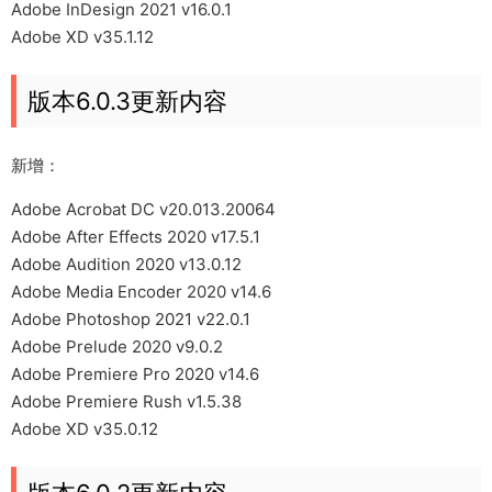
Adobe InDesign 2021 v16.0.1
Adobe XD v35.1.12
版本6.0.3更新内容
新增：
Adobe Acrobat DC v20.013.20064
Adobe After Effects 2020 v17.5.1
Adobe Audition 2020 v13.0.12
Adobe Media Encoder 2020 v14.6
Adobe Photoshop 2021 v22.0.1
Adobe Prelude 2020 v9.0.2
Adobe Premiere Pro 2020 v14.6
Adobe Premiere Rush v1.5.38
Adobe XD v35.0.12