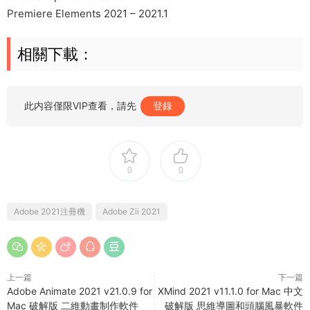
Premiere Elements 2021 – 2021.1
相關下載：
此内容僅限VIP查看，請先
登錄
0
0
Adobe 2021注冊機
Adobe Zii 2021
上一篇
下一篇
Adobe Animate 2021 v21.0.9 for
XMind 2021 v11.1.0 for Mac 中文
Mac 破解版 二維動畫制作軟件
破解版 思維導圖和頭腦風暴軟件