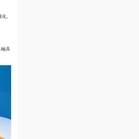
構化。
出極具