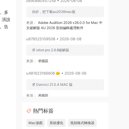
u690880557258 • 2026-08-08
項。多
你好，想下載au2026mac版
，演說
來源：
Adobe Audition 2026 v26.0.0 for Mac 中
環。告
文破解版 AU 2026 音頻編輯處理軟件
u878525109508 • 2026-08-08
求 ishot pro 2.6.8破解版
來源：
求檔區
u481623166606
• 2026-08-06
求 Danvici 21.0.4 MAC 版
來源：
求檔區
admin
• 2026-08-06
熱門标簽
通過網盤分享的文件：Adobe Premiere
Mac遊戲
系統優化
視頻格式轉換器
Pro v26.3.0 ARM [MacSKY].dmg等2個文