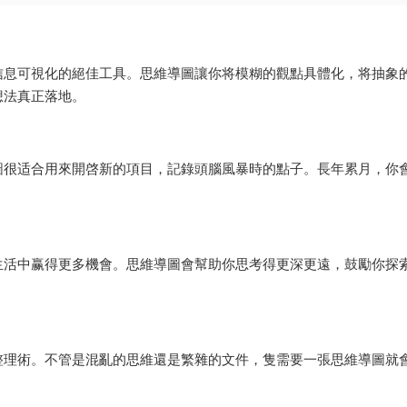
信息可視化的絕佳工具。思維導圖讓你将模糊的觀點具體化，将抽象
想法真正落地。
圖很适合用來開啓新的項目，記錄頭腦風暴時的點子。長年累月，你
生活中赢得更多機會。思維導圖會幫助你思考得更深更遠，鼓勵你探
整理術。不管是混亂的思維還是繁雜的文件，隻需要一張思維導圖就