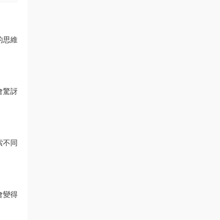
的思維
會驚訝
索不同
會變得