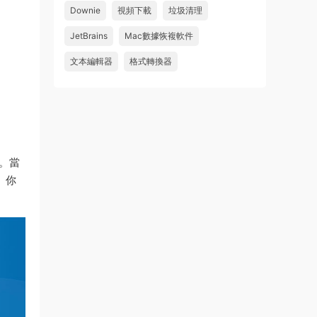
件 鏈接: https://pan.baidu...
Downie
視頻下載
垃圾清理
來源：
Adobe Premiere Pro 2026 v26.2.2 Mac
JetBrains
Mac數據恢複軟件
中文破解版 PR2026 強大視頻編輯軟件
文本編輯器
格式轉換器
u262113823826 • 2026-08-06
怎麽不能下載啊，不是白充值了嗎
來源：
Adobe Premiere Pro 2026 v26.2.2 Mac
中文破解版 PR2026 強大視頻編輯軟件
等。當
。你