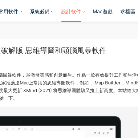
常用軟件
系統必備
設計軟件
Mac遊戲
求檔區
 Mac 中文破解版 思維導圖和頭腦風暴軟件
維導圖和頭腦風暴軟件，爲激發靈感和創意而生。作爲一款有效提升工作和生
家推薦過Mac上常用的
思維導圖軟件
，例如，
iMap Builder
，
Mind
度最大更新 XMind (2021) 将思維導圖體驗又拉上新高度。本站給大
體驗一下。