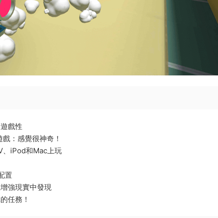
的遊戲性
遊戲：感覺很神奇！
TV、iPod和Mac上玩
配置
在增強現實中發現
你的任務！