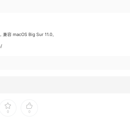
 macOS Big Sur 11.0。
/
0
0