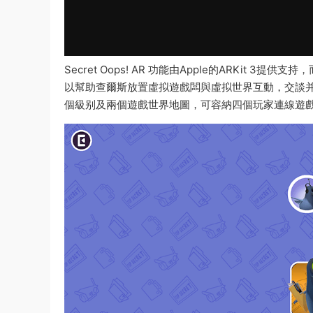
Secret Oops! AR 功能由Apple的ARKit 
以幫助查爾斯放置虛拟遊戲闆與虛拟世界互動，交談并與其
個級别及兩個遊戲世界地圖，可容納四個玩家連線遊