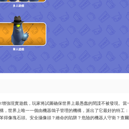
多人合作增強現實遊戲，玩家将試圖确保世界上最愚蠢的間諜不被發現。當
.機構，世界上唯一一個由機器鴿子管理的機構，派出了它最好的特工
也笨得像塊石頭。安全攝像頭？緻命的陷阱？危險的機器人守衛？查