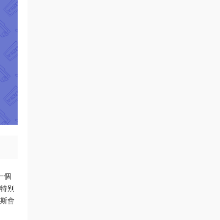
一個
：特别
爾斯會