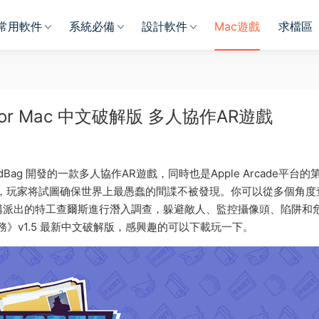
常用軟件
系統必備
設計軟件
Mac遊戲
求檔區
5 for Mac 中文破解版 多人協作AR遊戲
MixedBag 開發的一款多人協作AR遊戲，同時也是Apple Arcade平台
，玩家将試圖确保世界上最愚蠢的間諜不被發現。你可以從多個角度
構派出的特工查爾斯進行潛入調查，躲避敵人、監控攝像頭、陷阱和
密任務》v1.5 最新中文破解版，感興趣的可以下載玩一下。