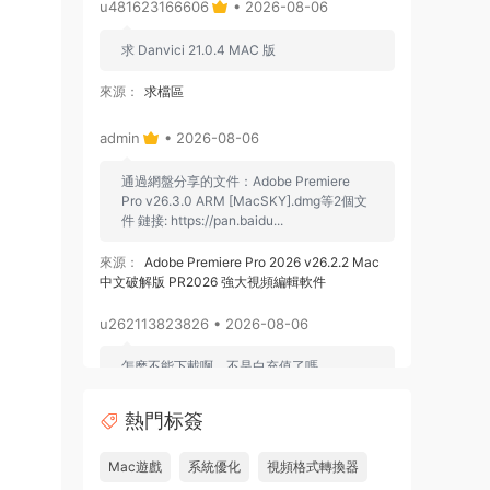
u481623166606
• 2026-08-06
求 Danvici 21.0.4 MAC 版
來源：
求檔區
admin
• 2026-08-06
通過網盤分享的文件：Adobe Premiere
Pro v26.3.0 ARM [MacSKY].dmg等2個文
件 鏈接: https://pan.baidu...
來源：
Adobe Premiere Pro 2026 v26.2.2 Mac
中文破解版 PR2026 強大視頻編輯軟件
u262113823826 • 2026-08-06
怎麽不能下載啊，不是白充值了嗎
來源：
Adobe Premiere Pro 2026 v26.2.2 Mac
熱門标簽
中文破解版 PR2026 強大視頻編輯軟件
Mac遊戲
系統優化
視頻格式轉換器
u604731536624
• 2026-07-15