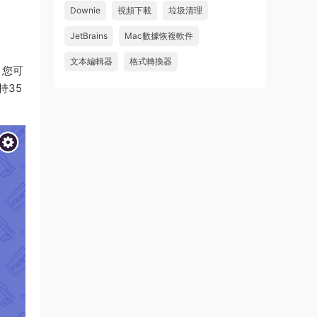
Downie
視頻下載
垃圾清理
wahaha
JetBrains
Mac數據恢複軟件
來源：
Microsoft Office 2016 for Mac v15.39 VL
中文破解版
文本編輯器
格式轉換器
，您可
u179212223945 • 2026-07-08
持35
求spark desktop 破解版
來源：
求檔區