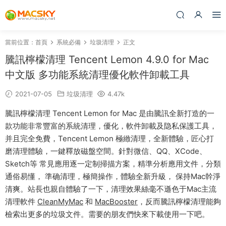
當前位置：
首頁
系統必備
垃圾清理
正文
騰訊檸檬清理 Tencent Lemon 4.9.0 for Mac
中文版 多功能系統清理優化軟件卸載工具
2021-07-05
垃圾清理
4.47k
騰訊檸檬清理 Tencent Lemon for Mac 是由騰訊全新打造的一
款功能非常豐富的系統清理，優化，軟件卸載及隐私保護工具，
并且完全免費，Tencent Lemon 極緻清理，全新體驗，匠心打
磨清理體驗，一鍵釋放磁盤空間。針對微信、QQ、XCode、
Sketch等 常見應用逐一定制掃描方案，精準分析應用文件，分類
通俗易懂， 準确清理，極簡操作，體驗全新升級， 保持Mac幹淨
清爽。站長也親自體驗了一下，清理效果絲毫不遜色于Mac主流
清理軟件
CleanMyMac
和
MacBooster
，反而騰訊檸檬清理能夠
檢索出更多的垃圾文件。需要的朋友們快來下載使用一下吧。