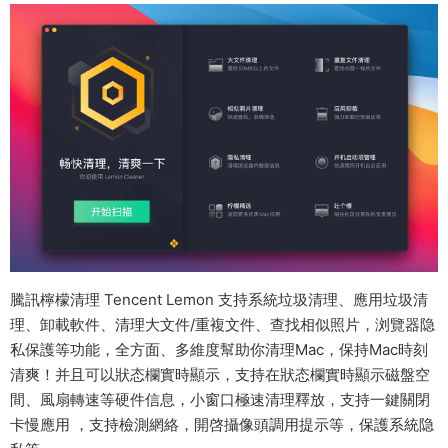
騰訊檸檬清理 Tencent Lemon 支持系統垃圾清理、應用垃圾清
理、卸載軟件、清理大文件/重複文件、查找相似照片，浏覽器隐
私保護等功能，全方面、多維度幫助你清理Mac，保持Mac時刻
清爽！并且可以狀态欄實時顯示，支持在狀态欄實時顯示磁盤空
間、風扇轉速等硬件信息，小窗口極速清理釋放，支持一鍵關閉
卡慢應用 ，支持檢測網絡，開啓攝像頭調用提示等，保護系統隐