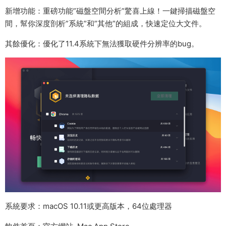
新增功能：重磅功能”磁盤空間分析”驚喜上線！一鍵掃描磁盤空
間，幫你深度剖析”系統”和”其他”的組成，快速定位大文件。
其餘優化：優化了11.4系統下無法獲取硬件分辨率的bug。
系統要求：macOS 10.11或更高版本，64位處理器