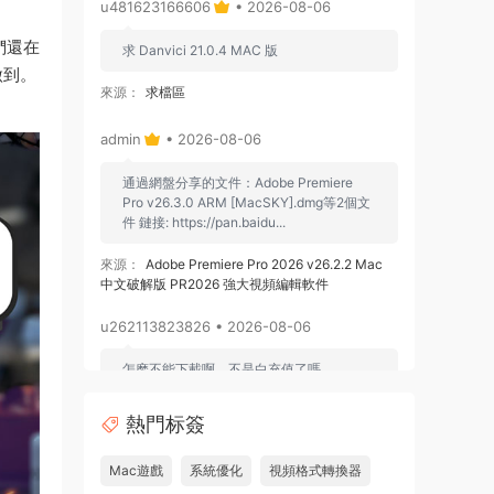
u481623166606
• 2026-08-06
們還在
求 Danvici 21.0.4 MAC 版
做到。
來源：
求檔區
admin
• 2026-08-06
通過網盤分享的文件：Adobe Premiere
Pro v26.3.0 ARM [MacSKY].dmg等2個文
件 鏈接: https://pan.baidu...
來源：
Adobe Premiere Pro 2026 v26.2.2 Mac
中文破解版 PR2026 強大視頻編輯軟件
u262113823826 • 2026-08-06
怎麽不能下載啊，不是白充值了嗎
來源：
Adobe Premiere Pro 2026 v26.2.2 Mac
熱門标簽
中文破解版 PR2026 強大視頻編輯軟件
Mac遊戲
系統優化
視頻格式轉換器
u604731536624
• 2026-07-15