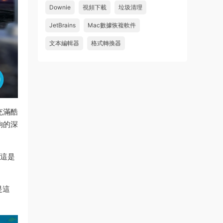
Downie
視頻下載
垃圾清理
wahaha
JetBrains
Mac數據恢複軟件
來源：
Microsoft Office 2016 for Mac v15.39 VL
中文破解版
文本編輯器
格式轉換器
u179212223945 • 2026-07-08
求spark desktop 破解版
來源：
求檔區
充滿酷
夠的深
”這是
是這