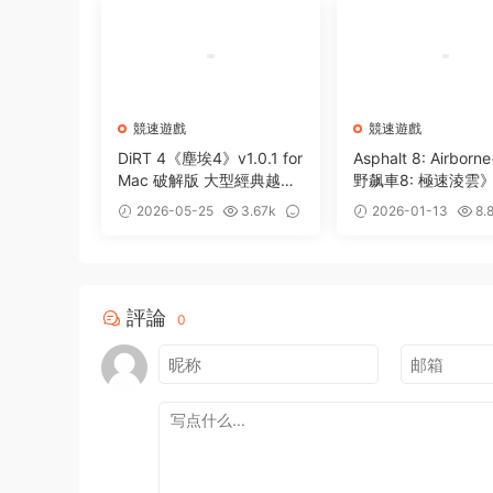
競速遊戲
競速遊戲
DiRT 4《塵埃4》v1.0.1 for
Asphalt 8: Airbor
Mac 破解版 大型經典越野
野飙車8: 極速淩雲》v
賽車競速類遊戲
for Mac 中文版 火
2026-05-25
3.67k
2026-01-13
8.
賽車遊戲
0
0
評論
0