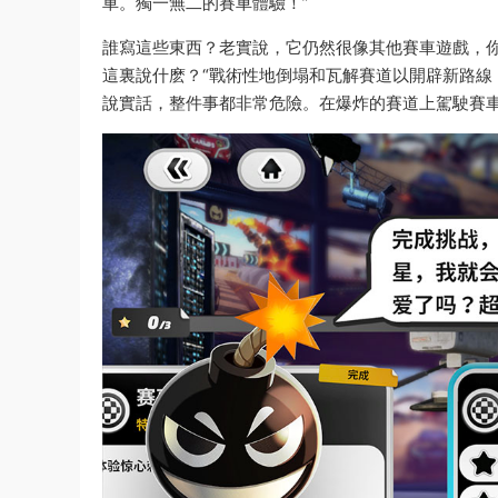
車。獨一無二的賽車體驗！”
誰寫這些東西？老實說，它仍然很像其他賽車遊戲，
這裏說什麽？“戰術性地倒塌和瓦解賽道以開辟新路線
說實話，整件事都非常危險。在爆炸的賽道上駕駛賽