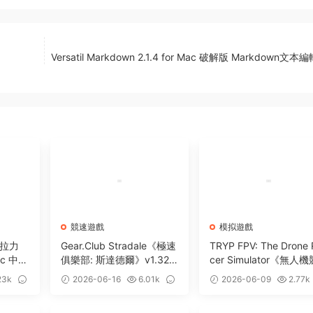
Versatil Markdown 2.1.4 for Mac 破解版 Markdown文
競速遊戲
模拟遊戲
駛拉力
Gear.Club Stradale《極速
TRYP FPV: The Drone 
ac 中文
俱樂部: 斯達德爾》v1.32.0
cer Simulator《無人機
速遊戲
for Mac 中文版 好玩的賽
速模拟器》v0.4.11123 f
23k
2026-06-16
6.01k
2026-06-09
2.77k
車競速遊戲
MacOS-ARM 中文版 
0
0
視角無人機競速模拟遊