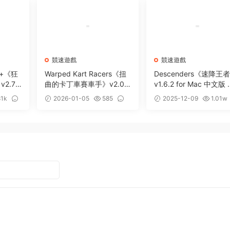
競速遊戲
競速遊戲
ne+《狂
Warped Kart Racers《扭
Descenders《速降王
2.7.0
曲的卡丁車賽車手》v2.02
v1.6.2 for Mac 中文版
爆競速
for Mac 中文版 卡丁車競
地自行車極限運動遊戲
81k
2026-01-05
585
2025-12-09
1.01w
速遊戲
0
0