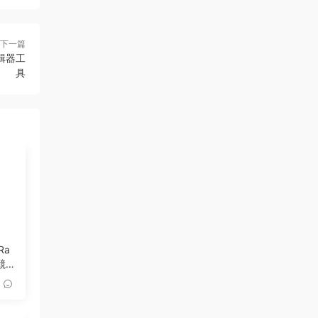
下一篇
本編輯器工
具
Ra
競
or
第一
戲