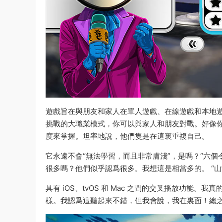
遊戲旨在與朋友和家人在單人遊戲、在線遊戲和本地
挑戰的大職業模式，你可以與家人和朋友對戰。好像
度來掌握。坦率地說，他們隻是在這裏重複自己。
它永遠不會“無法學習，而且非常膚淺”，是嗎？“六
很多嗎？他們似乎認爲很多。我想這是相當多的。 “
具有 iOS、tvOS 和 Mac 之間的交叉播放功
樣。我認爲這聽起來不錯，但我會說，我在裏面！總