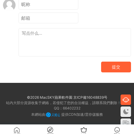
提交
©2026 MacSKY蘋果軟件園
京ICP備16048839号
站内大部分資源收集于網絡，若侵犯了您的合法權益，請聯系我們删除！客服
QQ：66402232
本網站由
提供CDN加速/雲存儲服務