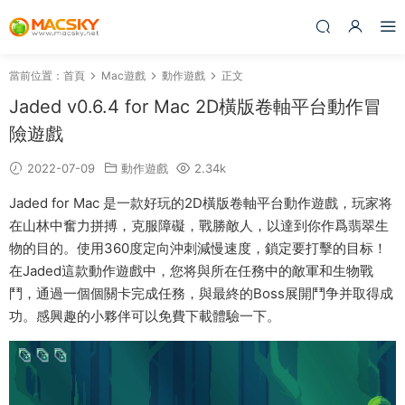
當前位置：
首頁
Mac遊戲
動作遊戲
正文
Jaded v0.6.4 for Mac 2D橫版卷軸平台動作冒
險遊戲
2022-07-09
動作遊戲
2.34k
Jaded for Mac 是一款好玩的2D橫版卷軸平台動作遊戲，玩家将
在山林中奮力拼搏，克服障礙，戰勝敵人，以達到你作爲翡翠生
物的目的。使用360度定向沖刺減慢速度，鎖定要打擊的目标！
在Jaded這款動作遊戲中，您将與所在任務中的敵軍和生物戰
鬥，通過一個個關卡完成任務，與最終的Boss展開鬥争并取得成
功。感興趣的小夥伴可以免費下載體驗一下。