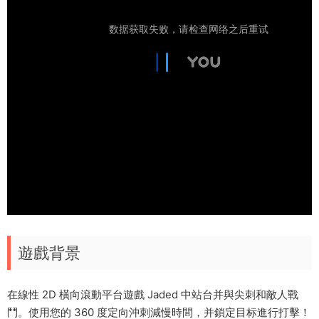
遊戲背景
在線性 2D 橫向滾動平台遊戲 Jaded 中站台并與尖刺和敵人戰
鬥。使用您的 360 度定向沖刺減慢時間，并鎖定目标進行打擊！