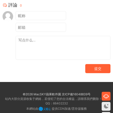
評論
0
提交
©2026 MacSKY蘋果軟件園
京ICP備16048839号
站内大部分資源收集于網絡，若侵犯了您的合法權益，請聯系我們删除！客服
QQ：66402232
本網站由
提供CDN加速/雲存儲服務