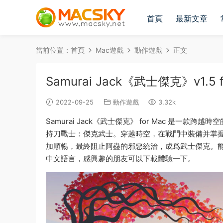
首頁
最新文章
當前位置：
首頁
Mac遊戲
動作遊戲
正文
Samurai Jack《武士傑克》v1.
2022-09-25
動作遊戲
3.32k
Samurai Jack《武士傑克》 for Mac 是
持刀戰士：傑克武士。穿越時空，在戰鬥中裝備并掌
加順暢，最終阻止阿蠱的邪惡統治，成爲武士傑克。能否締
中文語言，感興趣的朋友可以下載體驗一下。