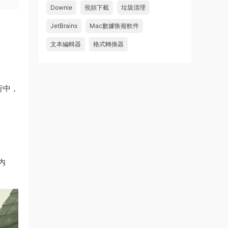
Downie
視頻下載
垃圾清理
wahaha
JetBrains
Mac數據恢複軟件
來源：
Microsoft Office 2016 for Mac v15.39 VL
中文破解版
文本編輯器
格式轉換器
u179212223945 • 2026-07-08
求spark desktop 破解版
行中，
來源：
求檔區
内