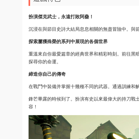
扮演傑克武士，永遠打敗阿蠱！
沉浸在與節目史詩大結局息息相關的無盡冒險中。與
探索屢獲殊榮的系列中展現的各個世界
重溫來自你最愛篇章的經典世界和精彩時刻。前往黑
探尋你的命運。
締造你自己的傳奇
在戰鬥中裝備并掌握十幾種不同的武器。通過訓練和
鋒芒畢露的時候到了。扮演有史以來最偉大的持刀戰士：傑
容！