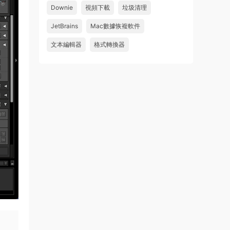
Downie
視頻下載
垃圾清理
wahaha
JetBrains
Mac數據恢複軟件
來源：
Microsoft Office 2016 for Mac v15.39 VL
中文破解版
文本編輯器
格式轉換器
u179212223945 • 2026-07-08
求spark desktop 破解版
來源：
求檔區