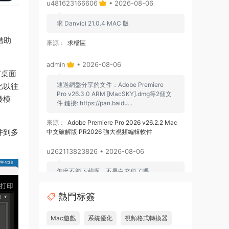
u481623166606
• 2026-08-06
求 Danvici 21.0.4 MAC 版
借助
來源：
求檔區
admin
• 2026-08-06
有桌面
通過網盤分享的文件：Adobe Premiere
比以往
Pro v26.3.0 ARM [MacSKY].dmg等2個文
發模
件 鏈接: https://pan.baidu...
來源：
Adobe Premiere Pro 2026 v26.2.2 Mac
并到多
中文破解版 PR2026 強大視頻編輯軟件
u262113823826 • 2026-08-06
怎麽不能下載啊，不是白充值了嗎
來源：
Adobe Premiere Pro 2026 v26.2.2 Mac
熱門标簽
中文破解版 PR2026 強大視頻編輯軟件
Mac遊戲
系統優化
視頻格式轉換器
u604731536624
• 2026-07-15