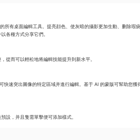
攝影效果所需的所有桌面編輯工具。提亮顔色、使灰暗的攝影更加生動、删除瑕
并以各種方式分享它們。
整，從而可以輕松地将編輯技能提升到新水平。
便可快速突出圖像的特定區域并進行編輯。基于 AI 的蒙版可幫助您獲
級預設，并且隻需單擊便可添加樣式。