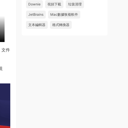
Downie
視頻下載
垃圾清理
wahaha
JetBrains
Mac數據恢複軟件
來源：
Microsoft Office 2016 for Mac v15.39 VL
中文破解版
文本編輯器
格式轉換器
u179212223945 • 2026-07-08
求spark desktop 破解版
。文件
來源：
求檔區
視