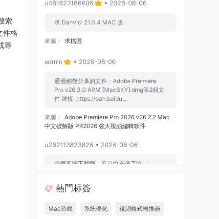
u481623166606
• 2026-08-06
搜索
求 Danvici 21.0.4 MAC 版
的文件格
來源：
求檔區
或專
admin
• 2026-08-06
通過網盤分享的文件：Adobe Premiere
Pro v26.3.0 ARM [MacSKY].dmg等2個文
件 鏈接: https://pan.baidu...
來源：
Adobe Premiere Pro 2026 v26.2.2 Mac
中文破解版 PR2026 強大視頻編輯軟件
u262113823826 • 2026-08-06
怎麽不能下載啊，不是白充值了嗎
來源：
Adobe Premiere Pro 2026 v26.2.2 Mac
熱門标簽
中文破解版 PR2026 強大視頻編輯軟件
Mac遊戲
系統優化
視頻格式轉換器
u604731536624
• 2026-07-15