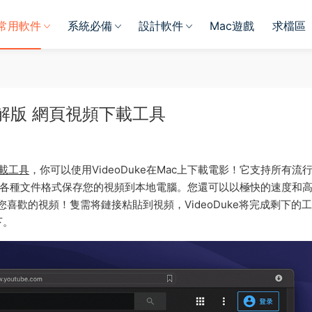
常用軟件
系統必備
設計軟件
Mac遊戲
求檔區
 中文破解版 網頁視頻下載工具
載工具
，你可以使用VideoDuke在Mac上下載電影！它支持所有流
，并将以各種文件格式保存您的視頻到本地電腦。您還可以以極快的速度和
任何您喜歡的視頻！隻需将鏈接粘貼到視頻，VideoDuke将完成剩下的
下。